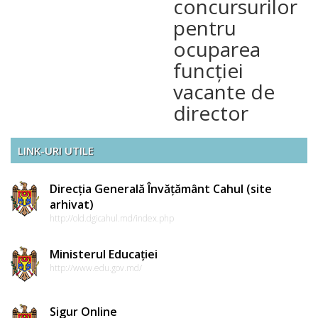
concursurilor
pentru
ocuparea
funcției
vacante de
director
LINK-URI UTILE
Direcția Generală Învățământ Cahul (site
arhivat)
http://old.dgicahul.md/index.php
Ministerul Educației
http://www.edu.gov.md/
Sigur Online