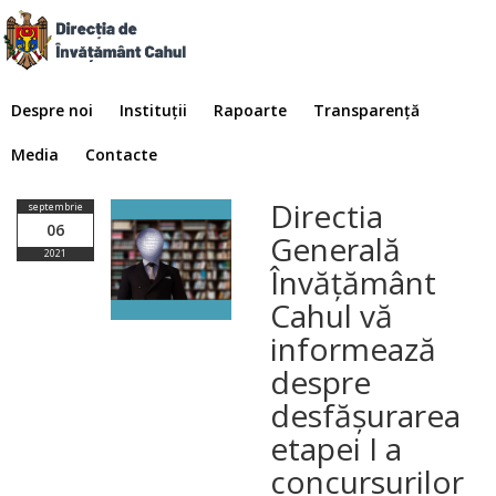
Despre noi
Instituții
Rapoarte
Transparență
Media
Contacte
Directia
septembrie
06
Generală
2021
Învățământ
Cahul vă
informează
despre
desfășurarea
etapei I a
concursurilor