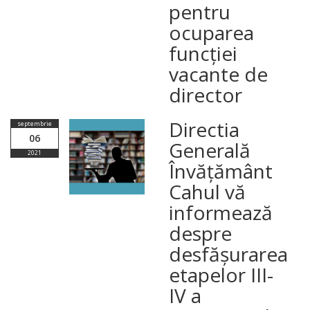
pentru
ocuparea
funcției
vacante de
director
Directia
septembrie
06
Generală
2021
Învățământ
Cahul vă
informează
despre
desfășurarea
etapelor III-
IV a