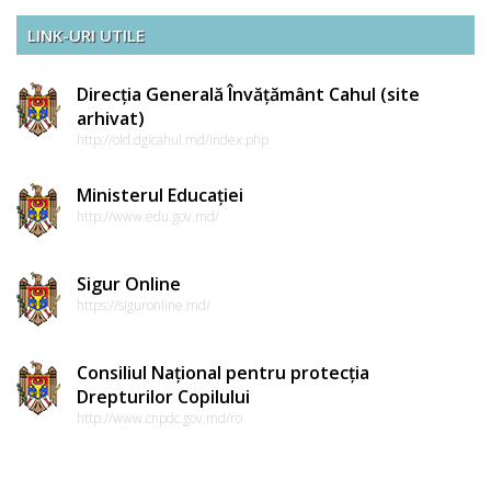
LINK-URI UTILE
Direcția Generală Învățământ Cahul (site
arhivat)
http://old.dgicahul.md/index.php
Ministerul Educației
http://www.edu.gov.md/
Sigur Online
https://siguronline.md/
Consiliul Național pentru protecția
Drepturilor Copilului
http://www.cnpdc.gov.md/ro