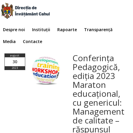
Despre noi
Instituții
Rapoarte
Transparență
Media
Contacte
Conferința
august
30
Pedagogică,
2023
ediția 2023
Maraton
educațional,
cu genericul:
Management
de calitate –
răspunsul