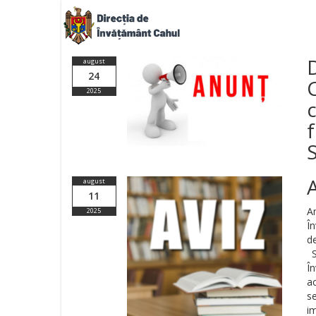
august
24
2025
f
S
august
11
A
2025
Î
d
S
În
ac
s
i