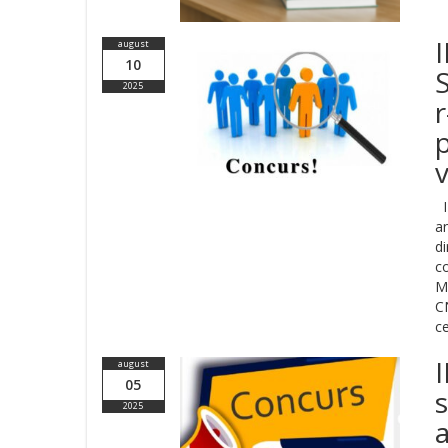
I
august
10
S
2025
r
v
IP
a
d
c
M
CN
ce
I
august
05
s
2025