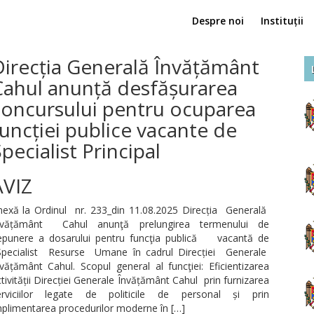
Despre noi
Instituții
Direcția Generală Învățământ
Cahul anunță desfășurarea
concursului pentru ocuparea
uncției publice vacante de
pecialist Principal
AVIZ
nexă la Ordinul nr. 233_din 11.08.2025 Direcția Generală
nvățământ Cahul anunţă prelungirea termenului de
epunere a dosarului pentru funcţia publică vacantă de
pecialist Resurse Umane în cadrul Direcției Generale
vățământ Cahul. Scopul general al funcţiei: Eficientizarea
tivității Direcției Generale Învățământ Cahul prin furnizarea
erviciilor legate de politicile de personal și prin
mplimentarea procedurilor moderne în […]