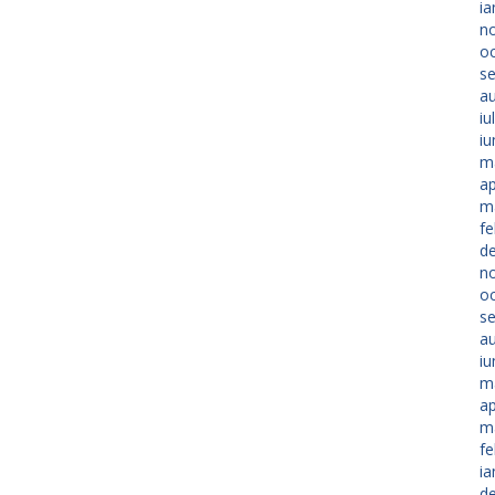
ia
n
o
s
a
iu
iu
m
ap
m
fe
d
n
o
s
a
iu
m
ap
m
fe
ia
d