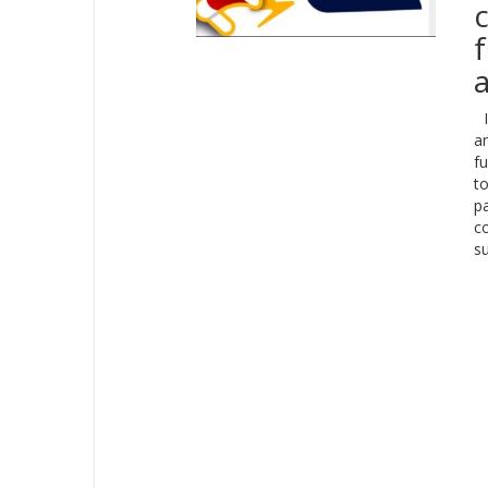
f
I
a
fu
to
p
co
su