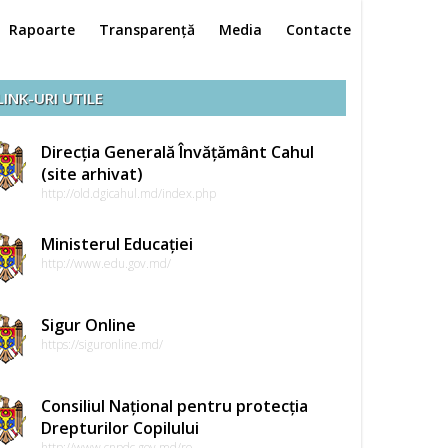
Rapoarte
Transparență
Media
Contacte
LINK-URI UTILE
Direcția Generală Învățământ Cahul
(site arhivat)
http://old.dgicahul.md/index.php
Ministerul Educației
http://www.edu.gov.md/
Sigur Online
https://siguronline.md/
Consiliul Național pentru protecția
Drepturilor Copilului
http://www.cnpdc.gov.md/ro