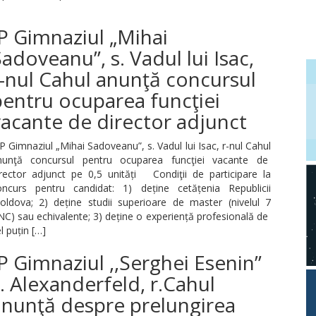
P Gimnaziul „Mihai
adoveanu”, s. Vadul lui Isac,
-nul Cahul anunţă concursul
pentru ocuparea funcţiei
acante de director adjunct
 Gimnaziul „Mihai Sadoveanu”, s. Vadul lui Isac, r-nul Cahul
nunţă concursul pentru ocuparea funcţiei vacante de
irector adjunct pe 0,5 unități Condiţii de participare la
oncurs pentru candidat: 1) deține cetățenia Republicii
oldova; 2) deține studii superioare de master (nivelul 7
C) sau echivalente; 3) deține o experiență profesională de
l puțin […]
P Gimnaziul ,,Serghei Esenin”
. Alexanderfeld, r.Cahul
anunţă despre prelungirea