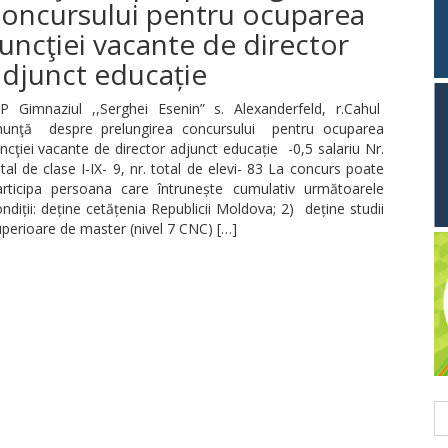
concursului pentru ocuparea
uncţiei vacante de director
adjunct educație
P Gimnaziul ,,Serghei Esenin” s. Alexanderfeld, r.Cahul
nunţă despre prelungirea concursului pentru ocuparea
ncţiei vacante de director adjunct educație -0,5 salariu Nr.
tal de clase I-IX- 9, nr. total de elevi- 83 La concurs poate
articipa persoana care întrunește cumulativ următoarele
ndiții: deține cetățenia Republicii Moldova; 2) deține studii
perioare de master (nivel 7 CNC) […]
C
du