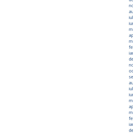
n
a
iu
iu
m
ap
m
fe
ia
d
n
o
s
a
iu
iu
m
ap
m
fe
ia
d