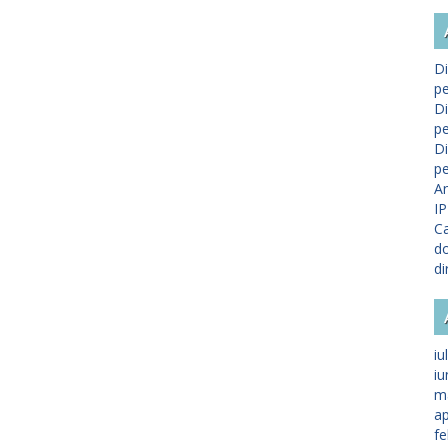
Di
pe
Di
pe
Di
pe
A
IP
Ca
do
di
iu
iu
m
ap
fe