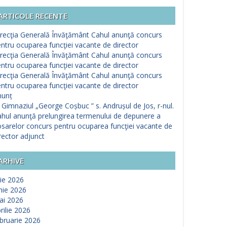
ARTICOLE RECENTE
recţia Generală Învăţământ Cahul anunţă concurs
ntru ocuparea funcţiei vacante de director
recţia Generală Învăţământ Cahul anunţă concurs
ntru ocuparea funcţiei vacante de director
recţia Generală Învăţământ Cahul anunţă concurs
ntru ocuparea funcţiei vacante de director
nunț
 Gimnaziul „George Coșbuc ” s. Andrușul de Jos, r-nul.
hul anunţă prelungirea termenului de depunere a
sarelor concurs pentru ocuparea funcţiei vacante de
rector adjunct
ARHIVE
lie 2026
nie 2026
ai 2026
rilie 2026
bruarie 2026