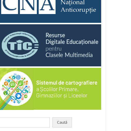
aută
pă: