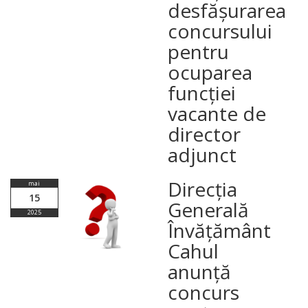
desfășurarea
concursului
pentru
ocuparea
funcției
vacante de
director
adjunct
Direcția
mai
15
Generală
2025
Învățământ
Cahul
anunță
concurs