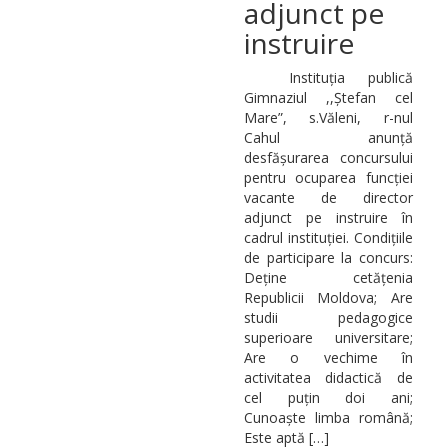
adjunct pe
instruire
Instituția publică
Gimnaziul ,,Ștefan cel
Mare”, s.Văleni, r-nul
Cahul anunță
desfășurarea concursului
pentru ocuparea funcției
vacante de director
adjunct pe instruire în
cadrul instituției. Condițiile
de participare la concurs:
Deține cetățenia
Republicii Moldova; Are
studii pedagogice
superioare universitare;
Are o vechime în
activitatea didactică de
cel puțin doi ani;
Cunoaște limba română;
Este aptă […]