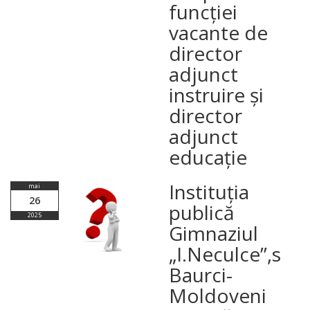
funcției
vacante de
director
adjunct
instruire și
director
adjunct
educație
Instituția
mai
26
publică
2025
Gimnaziul
„I.Neculce”,s
Baurci-
Moldoveni