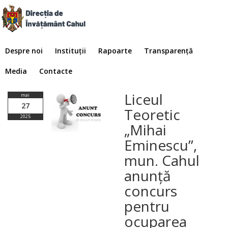
Despre noi
Instituții
Rapoarte
Transparență
Media
Contacte
Liceul
mai
27
Teoretic
2025
„Mihai
Eminescu”,
mun. Cahul
anunță
concurs
pentru
ocuparea