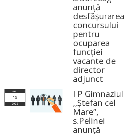
anunță
desfășurarea
concursului
pentru
ocuparea
funcției
vacante de
director
adjunct
I P Gimnaziul
mai
15
,,Ștefan cel
2025
Mare”,
s.Pelinei
anunță