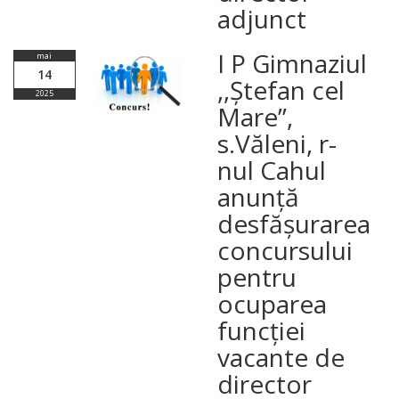
adjunct
I P Gimnaziul
mai
14
,,Ștefan cel
2025
Mare”,
s.Văleni, r-
nul Cahul
anunță
desfășurarea
concursului
pentru
ocuparea
funcției
vacante de
director