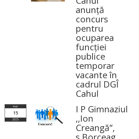
Cahul
anunță
concurs
pentru
ocuparea
funcției
publice
temporar
vacante în
cadrul DGÎ
Cahul
I P Gimnaziul
mai
15
,,Ion
2025
Creangă”,
s.Borceag