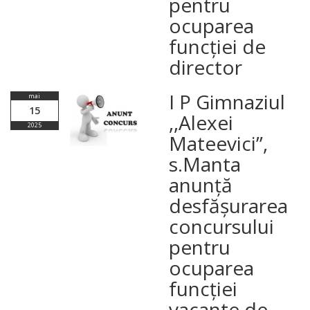
pentru
ocuparea
funcției de
director
I P Gimnaziul
mai
15
,,Alexei
2025
Mateevici”,
s.Manta
anunță
desfășurarea
concursului
pentru
ocuparea
funcției
vacante de