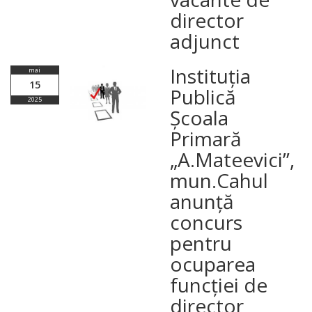
director
adjunct
Instituția
mai
15
Publică
2025
Școala
Primară
„A.Mateevici”,
mun.Cahul
anunță
concurs
pentru
ocuparea
funcției de
director