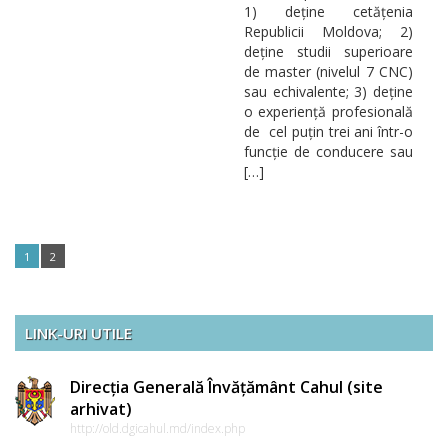
1) deține cetățenia
Republicii Moldova; 2)
deține studii superioare
de master (nivelul 7 CNC)
sau echivalente; 3) deține
o experiență profesională
de cel puțin trei ani într-o
funcție de conducere sau
[…]
1
2
LINK-URI UTILE
Direcția Generală Învățământ Cahul (site
arhivat)
http://old.dgicahul.md/index.php