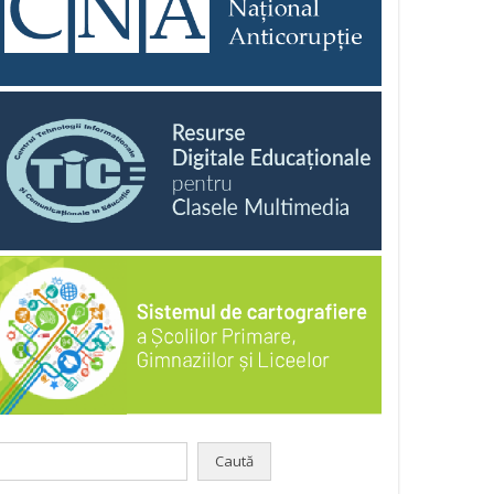
aută
pă: