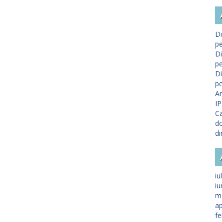
Di
pe
Di
pe
Di
pe
A
IP
Ca
do
di
iu
iu
m
ap
fe