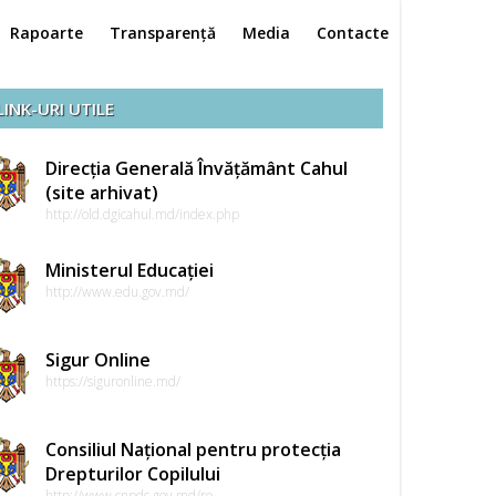
Rapoarte
Transparență
Media
Contacte
LINK-URI UTILE
Direcția Generală Învățământ Cahul
(site arhivat)
http://old.dgicahul.md/index.php
Ministerul Educației
http://www.edu.gov.md/
Sigur Online
https://siguronline.md/
Consiliul Național pentru protecția
Drepturilor Copilului
http://www.cnpdc.gov.md/ro