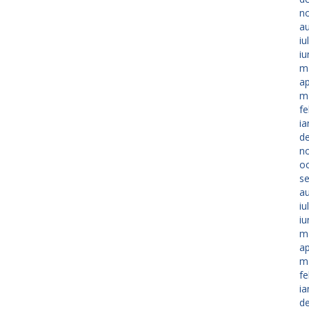
n
a
iu
iu
m
ap
m
fe
ia
d
n
o
s
a
iu
iu
m
ap
m
fe
ia
d