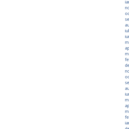
ia
n
o
s
a
iu
iu
m
ap
m
fe
d
n
o
s
a
iu
m
ap
m
fe
ia
d