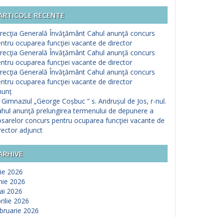
ARTICOLE RECENTE
recţia Generală Învăţământ Cahul anunţă concurs
ntru ocuparea funcţiei vacante de director
recţia Generală Învăţământ Cahul anunţă concurs
ntru ocuparea funcţiei vacante de director
recţia Generală Învăţământ Cahul anunţă concurs
ntru ocuparea funcţiei vacante de director
nunț
 Gimnaziul „George Coșbuc ” s. Andrușul de Jos, r-nul.
hul anunţă prelungirea termenului de depunere a
sarelor concurs pentru ocuparea funcţiei vacante de
rector adjunct
ARHIVE
lie 2026
nie 2026
ai 2026
rilie 2026
bruarie 2026