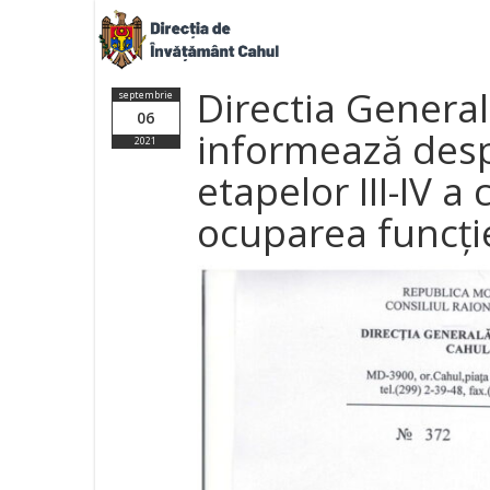
Directia Genera
septembrie
06
informează des
2021
etapelor III-IV a
ocuparea funcție