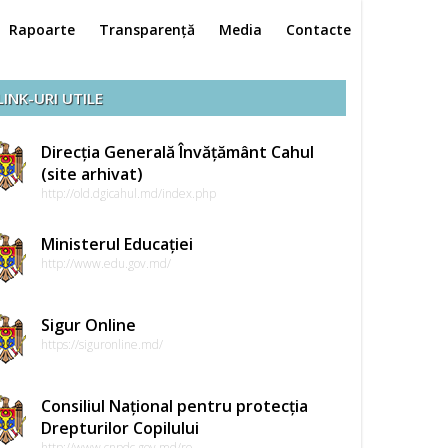
Rapoarte
Transparență
Media
Contacte
LINK-URI UTILE
Direcția Generală Învățământ Cahul
(site arhivat)
http://old.dgicahul.md/index.php
Ministerul Educației
http://www.edu.gov.md/
Sigur Online
https://siguronline.md/
Consiliul Național pentru protecția
Drepturilor Copilului
http://www.cnpdc.gov.md/ro