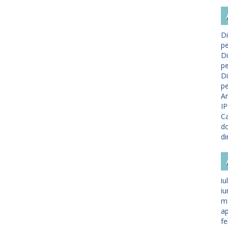
Di
pe
Di
pe
Di
pe
A
IP
Ca
do
di
iu
iu
m
ap
fe