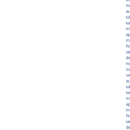
n
a
iu
iu
m
ap
m
fe
ia
d
n
o
s
a
iu
iu
m
ap
m
fe
ia
d