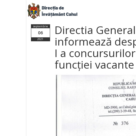
Directia Genera
septembrie
06
informează desp
2021
I a concursurilo
funcției vacante