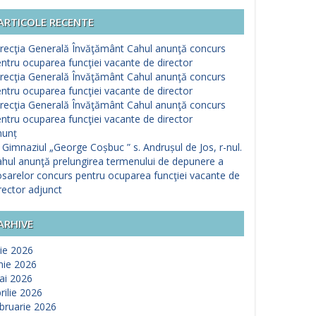
ARTICOLE RECENTE
recţia Generală Învăţământ Cahul anunţă concurs
ntru ocuparea funcţiei vacante de director
recţia Generală Învăţământ Cahul anunţă concurs
ntru ocuparea funcţiei vacante de director
recţia Generală Învăţământ Cahul anunţă concurs
ntru ocuparea funcţiei vacante de director
nunț
 Gimnaziul „George Coșbuc ” s. Andrușul de Jos, r-nul.
hul anunţă prelungirea termenului de depunere a
sarelor concurs pentru ocuparea funcţiei vacante de
rector adjunct
ARHIVE
lie 2026
nie 2026
ai 2026
rilie 2026
bruarie 2026