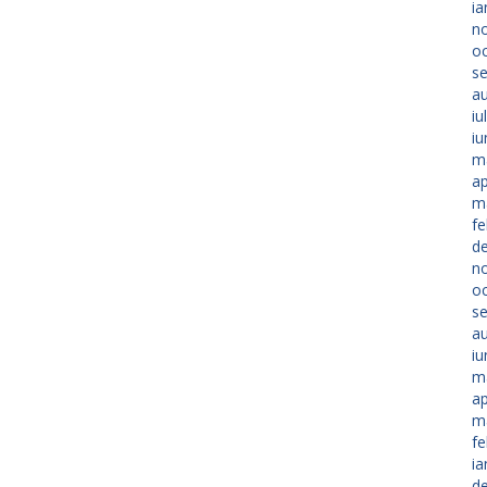
ia
n
o
s
a
iu
iu
m
ap
m
fe
d
n
o
s
a
iu
m
ap
m
fe
ia
d