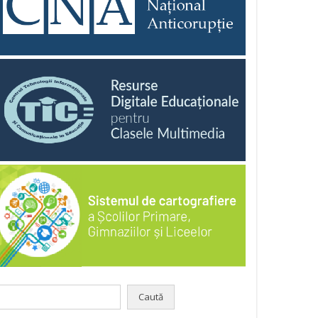
aută
pă: