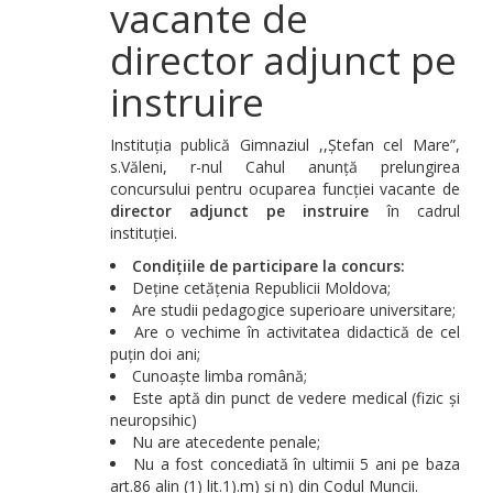
vacante de
director adjunct pe
instruire
Instituția publică Gimnaziul ,,Ștefan cel Mare”,
s.Văleni, r-nul Cahul anunță prelungirea
concursului pentru ocuparea funcției vacante de
director adjunct pe instruire
în cadrul
instituției.
Condițiile de participare la concurs:
Deține cetățenia Republicii Moldova;
Are studii pedagogice superioare universitare;
Are o vechime în activitatea didactică de cel
puțin doi ani;
Cunoaște limba română;
Este aptă din punct de vedere medical (fizic și
neuropsihic)
Nu are atecedente penale;
Nu a fost concediată în ultimii 5 ani pe baza
art.86 alin (1) lit.1).m) și n) din Codul Muncii.