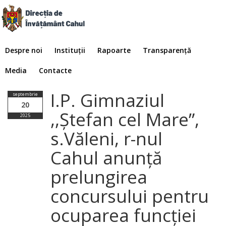
Despre noi
Instituții
Rapoarte
Transparență
Media
Contacte
I.P. Gimnaziul
septembrie
20
,,Ștefan cel Mare”,
2025
s.Văleni, r-nul
Cahul anunță
prelungirea
concursului pentru
ocuparea funcției