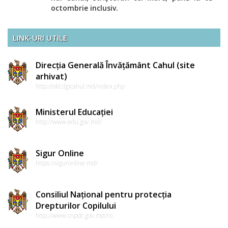
octombrie inclusiv.
LINK-URI UTILE
Direcția Generală Învățământ Cahul (site
arhivat)
http://old.dgicahul.md/index.php
Ministerul Educației
http://www.edu.gov.md/
Sigur Online
https://siguronline.md/
Consiliul Național pentru protecția
Drepturilor Copilului
http://www.cnpdc.gov.md/ro