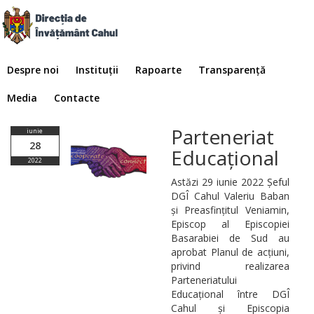
Despre noi
Instituții
Rapoarte
Transparență
Media
Contacte
Parteneriat
iunie
28
Educațional
2022
Astăzi 29 iunie 2022 Șeful
DGÎ Cahul Valeriu Baban
și Preasfințitul Veniamin,
Episcop al Episcopiei
Basarabiei de Sud au
aprobat Planul de acțiuni,
privind realizarea
Parteneriatului
Educațional între DGÎ
Cahul și Episcopia