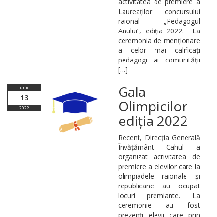
activitatea de premiere a
Laureaților concursului
raional „Pedagogul
Anului”, ediția 2022. La
ceremonia de menționare
a celor mai calificați
pedagogi ai comunității
[…]
Gala
iunie
13
Olimpicilor
2022
ediția 2022
Recent, Direcția Generală
Învățământ Cahul a
organizat activitatea de
premiere a elevilor care la
olimpiadele raionale și
republicane au ocupat
locuri premiante. La
ceremonie au fost
prezenți elevii care prin