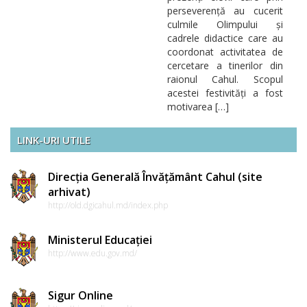
perseverență au cucerit
culmile Olimpului și
cadrele didactice care au
coordonat activitatea de
cercetare a tinerilor din
raionul Cahul. Scopul
acestei festivități a fost
motivarea […]
LINK-URI UTILE
Direcția Generală Învățământ Cahul (site
arhivat)
http://old.dgicahul.md/index.php
Ministerul Educației
http://www.edu.gov.md/
Sigur Online