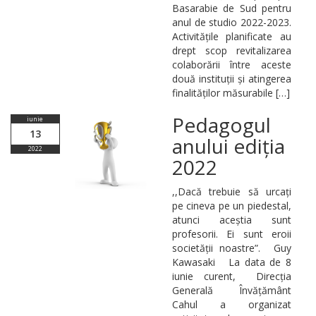
Basarabie de Sud pentru
anul de studio 2022-2023.
Activitățile planificate au
drept scop revitalizarea
colaborării între aceste
două instituții și atingerea
finalităților măsurabile […]
Pedagogul
iunie
13
anului ediția
2022
2022
,,Dacă trebuie să urcați
pe cineva pe un piedestal,
atunci aceștia sunt
profesorii. Ei sunt eroii
societății noastre”. Guy
Kawasaki La data de 8
iunie сurent, Direcția
Generală Învățământ
Cahul a organizat