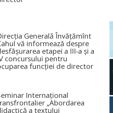
irecția Generală Învățămînt
Cahul vă informează despre
esfășurarea etapei a III-a și a
V concursului pentru
cuparea funcției de director
Seminar Internațional
ransfrontalier „Abordarea
idactică a textului