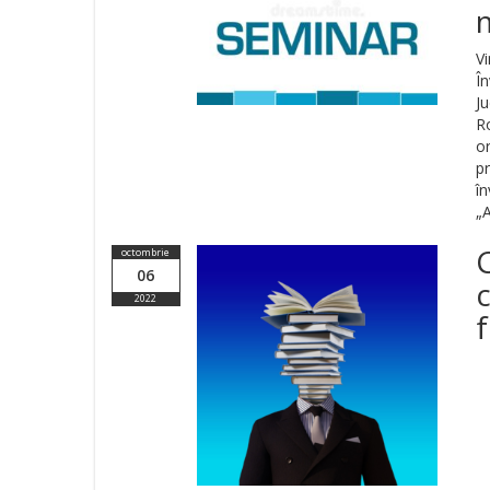
V
Î
J
R
o
pr
î
„A
C
octombrie
06
2022
f