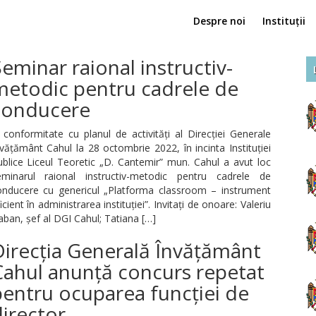
Despre noi
Instituții
eminar raional instructiv-
metodic pentru cadrele de
conducere
 conformitate cu planul de activități al Direcției Generale
vățământ Cahul la 28 octombrie 2022, în incinta Instituției
blice Liceul Teoretic „D. Cantemir” mun. Cahul a avut loc
eminarul raional instructiv-metodic pentru cadrele de
onducere cu genericul „Platforma classroom – instrument
icient în administrarea instituției”. Invitați de onoare: Valeriu
ban, șef al DGI Cahul; Tatiana […]
Direcția Generală Învățământ
Cahul anunță concurs repetat
pentru ocuparea funcției de
irector