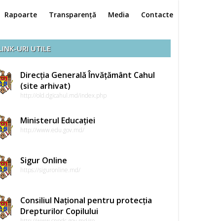
Rapoarte
Transparență
Media
Contacte
LINK-URI UTILE
Direcția Generală Învățământ Cahul
(site arhivat)
http://old.dgicahul.md/index.php
Ministerul Educației
http://www.edu.gov.md/
Sigur Online
https://siguronline.md/
Consiliul Național pentru protecția
Drepturilor Copilului
http://www.cnpdc.gov.md/ro