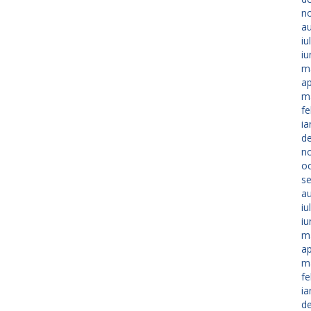
n
a
iu
iu
m
ap
m
fe
ia
d
n
o
s
a
iu
iu
m
ap
m
fe
ia
d