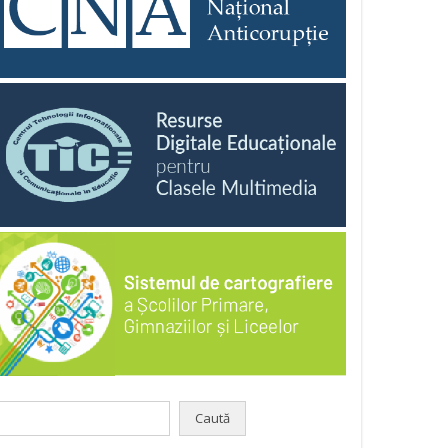
aută
pă: