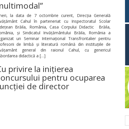
multimodal”
ineri, la data de 7 octombrie curent, Direcția Generală
nvățământ Cahul în parteneriat cu Inspectoratul Scolar
udețean Brăila, România, Casa Corpului Didactic Brăila,
omânia, și Sindicatul Invățământului Brăila, România a
rganizat un Seminar Internațional Transfrontalier pentru
ofesorii de limbă și literatură română din instituțiile de
nvățamânt general din raionul Cahul, cu genericul
bordarea didactică a […]
u privire la inițierea
concursului pentru ocuparea
uncției de director
C
du