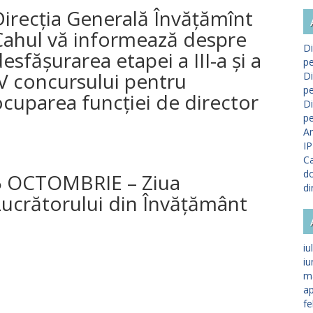
irecția Generală Învățămînt
Cahul vă informează despre
Di
esfășurarea etapei a III-a și a
pe
V concursului pentru
Di
pe
cuparea funcției de director
Di
pe
A
IP
Ca
do
5 OCTOMBRIE – Ziua
di
Lucrătorului din Învățământ
iu
iu
m
ap
fe