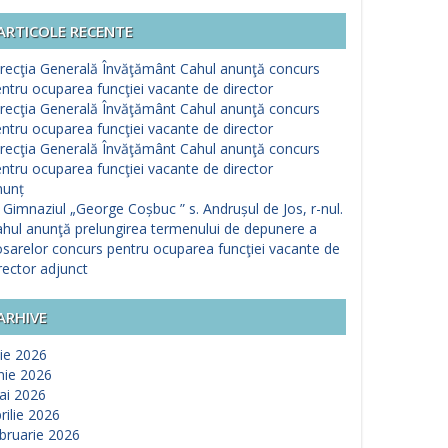
ARTICOLE RECENTE
recţia Generală Învăţământ Cahul anunţă concurs
ntru ocuparea funcţiei vacante de director
recţia Generală Învăţământ Cahul anunţă concurs
ntru ocuparea funcţiei vacante de director
recţia Generală Învăţământ Cahul anunţă concurs
ntru ocuparea funcţiei vacante de director
nunț
 Gimnaziul „George Coșbuc ” s. Andrușul de Jos, r-nul.
hul anunţă prelungirea termenului de depunere a
sarelor concurs pentru ocuparea funcţiei vacante de
rector adjunct
ARHIVE
lie 2026
nie 2026
ai 2026
rilie 2026
bruarie 2026