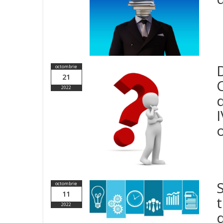
D
octombrie
21
2022
d
I
o
octombrie
11
t
2022
d