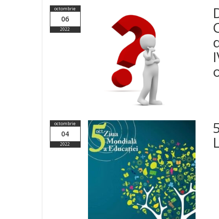
D
octombrie
06
2022
d
I
o
octombrie
04
2022