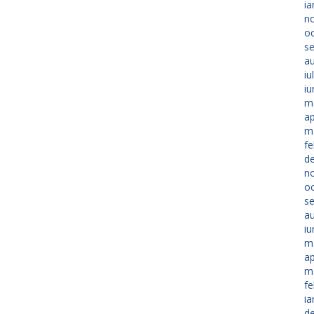
ia
n
o
s
a
iu
iu
m
ap
m
fe
d
n
o
s
a
iu
m
ap
m
fe
ia
d