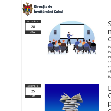
S
octombrie
28
2022
În
În
Pu
s
c
ef
Ba
octombrie
25
2022
d