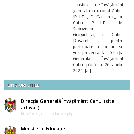
instituţii de învăţământ
general din raionul Cahul:
IP LT ,, D. Cantemir,, or.
Cahul; IP LT ,, M.
Sadoveanu,, s.
Giurgiulești, r. Cahul;
Dosarele pentru
participare la concurs se
vor prezenta la Direcția
Generală Învățământ
Cahul până la 26 aprilie
2024 […]
LINK-URI UTILE
Direcția Generală Învățământ Cahul (site
arhivat)
http://old.dgicahul.md/index.php
Ministerul Educației