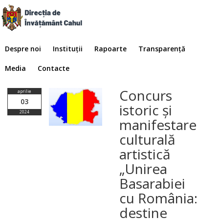
Despre noi
Instituții
Rapoarte
Transparență
Media
Contacte
Concurs
aprilie
03
istoric și
2024
manifestare
culturală
artistică
„Unirea
Basarabiei
cu România:
destine