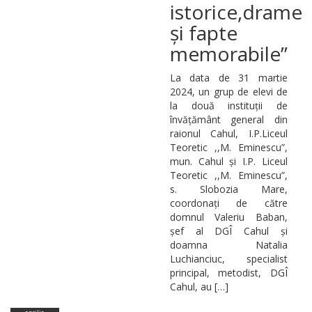
istorice,drame
și fapte
memorabile”
La data de 31 martie
2024, un grup de elevi de
la două instituții de
învățământ general din
raionul Cahul, I.P.Liceul
Teoretic ,,M. Eminescu”,
mun. Cahul și I.P. Liceul
Teoretic ,,M. Eminescu”,
s. Slobozia Mare,
coordonați de către
domnul Valeriu Baban,
șef al DGÎ Cahul și
doamna Natalia
Luchianciuc, specialist
principal, metodist, DGÎ
Cahul, au […]