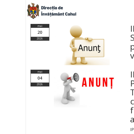
I
mai
20
2026
v
mai
04
P
2026
f
IP