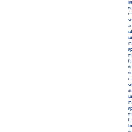
ia
n
o
s
a
iu
iu
m
ap
m
fe
d
n
o
s
a
iu
m
ap
m
fe
ia
d