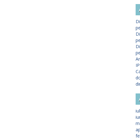
Di
pe
Di
pe
Di
pe
A
IP
Ca
do
di
iu
iu
m
ap
fe