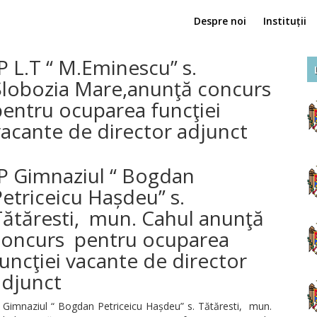
Despre noi
Instituții
P L.T “ M.Eminescu” s.
Slobozia Mare,anunţă concurs
pentru ocuparea funcţiei
acante de director adjunct
IP Gimnaziul “ Bogdan
etriceicu Hașdeu” s.
Tătăresti, mun. Cahul anunţă
concurs pentru ocuparea
uncţiei vacante de director
adjunct
 Gimnaziul “ Bogdan Petriceicu Hașdeu” s. Tătăresti, mun.