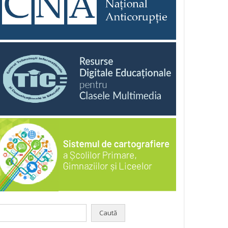
aută
pă: