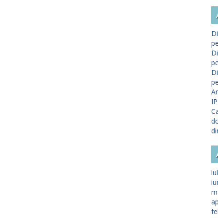
Di
pe
Di
pe
Di
pe
A
IP
Ca
do
di
iu
iu
m
ap
fe