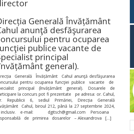
irector
Direcția Generală Învățământ
Cahul anunţă desfăşurarea
concursului pentru ocuparea
uncţiei publice vacante de
pecialist principal
învățământ general).
irecția Generală Învățământ Cahul anunţă desfăşurarea
oncursului pentru ocuparea funcţiei publice vacante de
pecialist principal (învățământ general). Dosarele de
rticipare la concurs pot fi prezentate pe adresa: or. Cahul,
tr. Republicii 6, sediul Primăriei, Direcția Generală
nvățământ Cahul, biroul 212, până la 27 septembrie 2024,
nclusiv. e-mail: dgitsch@gmail.com Persoana
esponsabilă de primirea dosarelor – Alexandrova […]
C
du