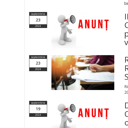
bi
I
septembrie
23
2024
p
v
septembrie
23
2024
R
2
septembrie
19
2024