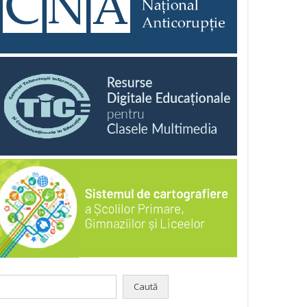
aută
pă: