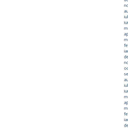
n
a
iu
iu
m
ap
m
fe
ia
d
n
o
s
a
iu
iu
m
ap
m
fe
ia
d