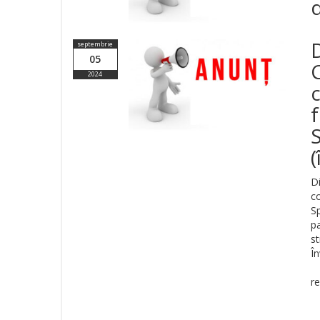
d
septembrie
05
2024
f
S
(
D
c
S
pa
s
Î
i
r