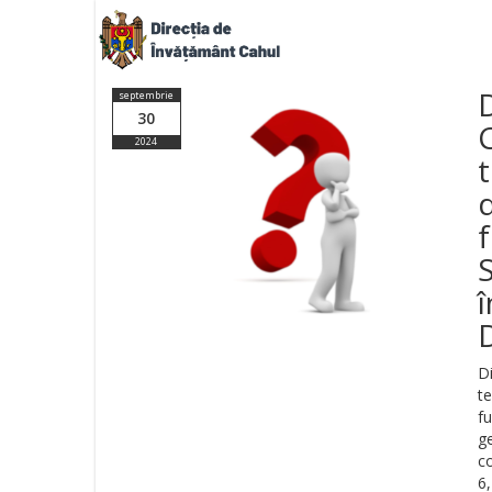
septembrie
30
2024
f
S
î
D
t
fu
g
co
6