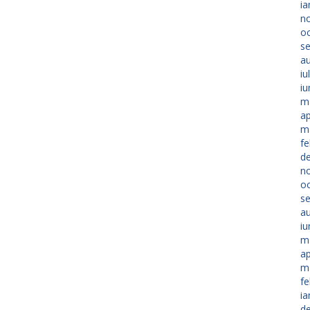
ia
n
o
s
a
iu
iu
m
ap
m
fe
d
n
o
s
a
iu
m
ap
m
fe
ia
d