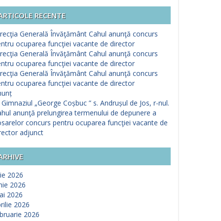
ARTICOLE RECENTE
recţia Generală Învăţământ Cahul anunţă concurs
ntru ocuparea funcţiei vacante de director
recţia Generală Învăţământ Cahul anunţă concurs
ntru ocuparea funcţiei vacante de director
recţia Generală Învăţământ Cahul anunţă concurs
ntru ocuparea funcţiei vacante de director
nunț
 Gimnaziul „George Coșbuc ” s. Andrușul de Jos, r-nul.
hul anunţă prelungirea termenului de depunere a
sarelor concurs pentru ocuparea funcţiei vacante de
rector adjunct
ARHIVE
lie 2026
nie 2026
ai 2026
rilie 2026
bruarie 2026