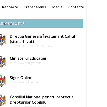
Rapoarte
Transparență
Media
Contacte
LINK-URI UTILE
Direcția Generală Învățământ Cahul
(site arhivat)
http://old.dgicahul.md/index.php
Ministerul Educației
http://www.edu.gov.md/
Sigur Online
https://siguronline.md/
Consiliul Național pentru protecția
Drepturilor Copilului
http://www.cnpdc.gov.md/ro