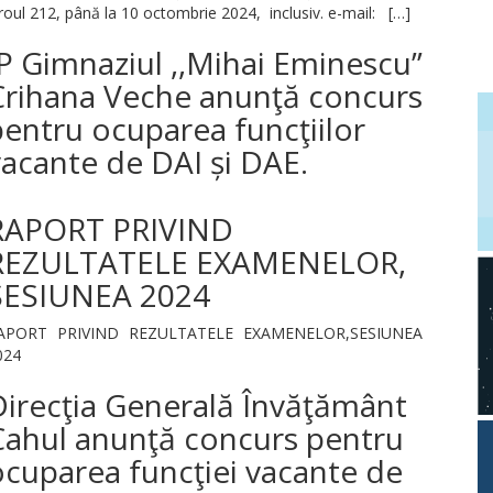
roul 212, până la 10 octombrie 2024, inclusiv. e-mail: […]
P Gimnaziul ,,Mihai Eminescu”
Crihana Veche anunţă concurs
entru ocuparea funcţiilor
acante de DAI și DAE.
RAPORT PRIVIND
REZULTATELE EXAMENELOR,
SESIUNEA 2024
APORT PRIVIND REZULTATELE EXAMENELOR,SESIUNEA
024
Direcţia Generală Învăţământ
Cahul anunţă concurs pentru
ocuparea funcţiei vacante de