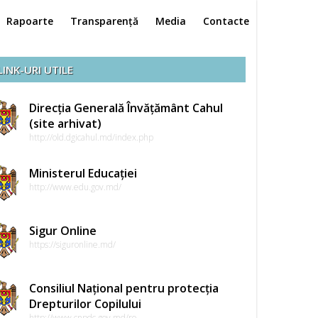
Rapoarte
Transparență
Media
Contacte
LINK-URI UTILE
Direcția Generală Învățământ Cahul
(site arhivat)
http://old.dgicahul.md/index.php
Ministerul Educației
http://www.edu.gov.md/
Sigur Online
https://siguronline.md/
Consiliul Național pentru protecția
Drepturilor Copilului
http://www.cnpdc.gov.md/ro