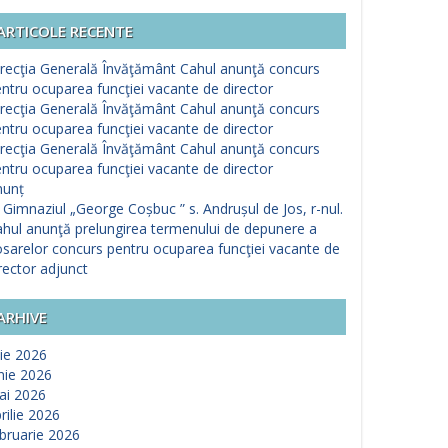
ARTICOLE RECENTE
recţia Generală Învăţământ Cahul anunţă concurs
ntru ocuparea funcţiei vacante de director
recţia Generală Învăţământ Cahul anunţă concurs
ntru ocuparea funcţiei vacante de director
recţia Generală Învăţământ Cahul anunţă concurs
ntru ocuparea funcţiei vacante de director
nunț
 Gimnaziul „George Coșbuc ” s. Andrușul de Jos, r-nul.
hul anunţă prelungirea termenului de depunere a
sarelor concurs pentru ocuparea funcţiei vacante de
rector adjunct
ARHIVE
lie 2026
nie 2026
ai 2026
rilie 2026
bruarie 2026