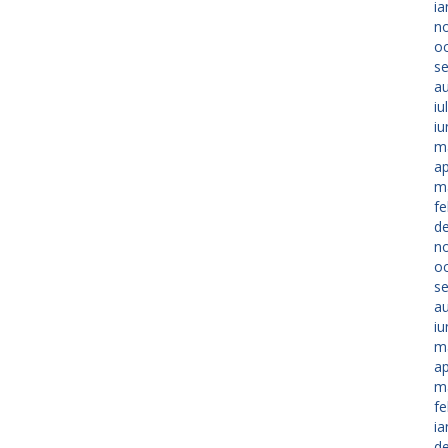
ia
n
o
s
a
iu
iu
m
ap
m
fe
d
n
o
s
a
iu
m
ap
m
fe
ia
d