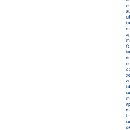
n
a
iu
iu
m
ap
m
fe
ia
d
n
o
s
a
iu
iu
m
ap
m
fe
ia
d