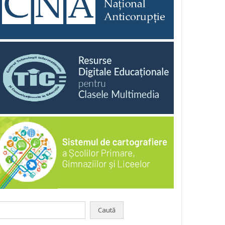
aută
pă: