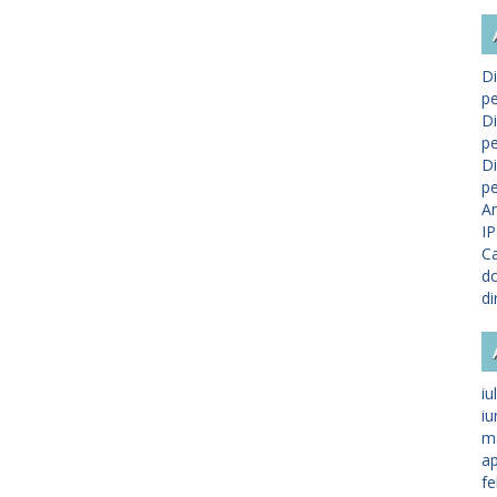
Di
pe
Di
pe
Di
pe
A
IP
Ca
do
di
iu
iu
m
ap
fe