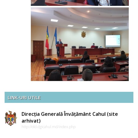
LINK-URI UTILE
Direcția Generală Învățământ Cahul (site
arhivat)
http://old.dgicahul.md/index.php