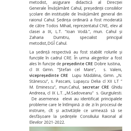
metodist, asigurare didactică al Direcției
Generale Învățământ Cahul, președinții consiliilor
școlare din instituțiile de învățământ general din
raionul Cahul. Ședința ordinară a fost moderată
de către Todos Mihail, reprezentatul CNE, elev al
clasei a IX, L.T. “Ioan Vodă.”, mun. Cahul și
Zaharia Dumitru, specialist principal
metodist,DGÎ Cahul.
La ședință respectivă au fost stabilit rolurile și
funcțiile în cadrul CRE. În urma alegerilor a fost
ales în funcție de
președinte CRE
Dobre Iustina,
cl IX Gimn. ”Ștefan cel Mare”, s. Valeni,
vicepreședinte CRE
Lupu Mădălina, Gimn. „N.
Stănescu”, s. Pascani, Lupașcu Delia cl XII LT ”
M. Eminescu”, mun.Cahul,
secretar
CRE
Ghidu
Andreea, cl IX L.T. „M.Sadoveanu” s. Giurgiulesti.
De asemenea elevii au identificat principalele
probleme care le întîmpină zi de zi în procesul de
instruire, cît și activitățile ce urmează să se
desfășoare la ședințele Consiliului Raional al
Elevilor 2021-2022.