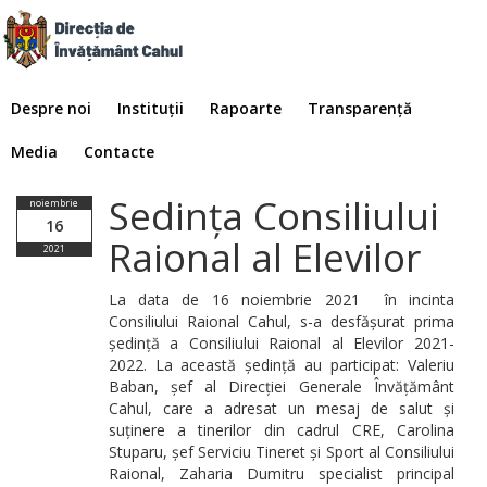
Despre noi
Instituții
Rapoarte
Transparență
Media
Contacte
Sedința Consiliului
noiembrie
16
Raional al Elevilor
2021
La data de 16 noiembrie 2021 în incinta
Consiliului Raional Cahul, s-a desfășurat prima
ședință a Consiliului Raional al Elevilor 2021-
2022. La această ședință au participat: Valeriu
Baban, șef al Direcției Generale Învățământ
Cahul, care a adresat un mesaj de salut și
suținere a tinerilor din cadrul CRE, Carolina
Stuparu, șef Serviciu Tineret și Sport al Consiliului
Raional, Zaharia Dumitru specialist principal