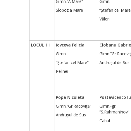
Gimn.”A.Mare”
Gimn.
Slobozia Mare
”Ştefan cel Mare
Văleni
LOCUL III
Iovceva Felicia
Ciobanu Gabrie
Gimn.
Gimn.”Gr.Racoviţ
”Ştefan cel Mare”
Andruşul de Sus
Pelinei
Popa Nicoleta
Postavicenco Iu
Gimn.”Gr.Racoviţă”
Gimn.-gr.
”S.Rahmaninov”
Andruşul de Sus
Cahul