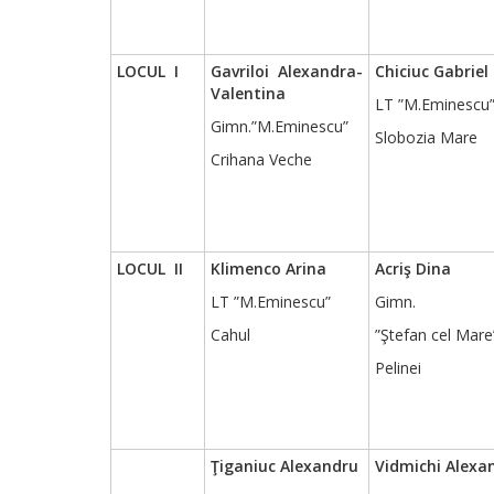
LOCUL I
Gavriloi Alexandra-
Chiciuc Gabriel
Valentina
LT ”M.Eminescu
Gimn.”M.Eminescu”
Slobozia Mare
Crihana Veche
LOCUL II
Klimenco Arina
Acriş Dina
LT ”M.Eminescu”
Gimn.
Cahul
”Ştefan cel Mare
Pelinei
Ţiganiuc Alexandru
Vidmichi Alexa