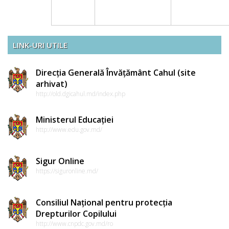
LINK-URI UTILE
Direcția Generală Învățământ Cahul (site
arhivat)
http://old.dgicahul.md/index.php
Ministerul Educației
http://www.edu.gov.md/
Sigur Online
https://siguronline.md/
Consiliul Național pentru protecția
Drepturilor Copilului
http://www.cnpdc.gov.md/ro