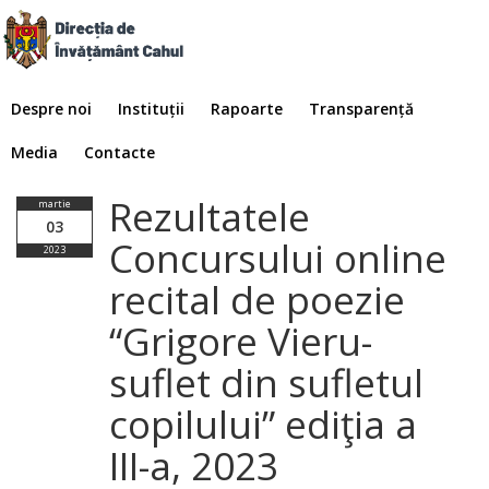
Despre noi
Instituții
Rapoarte
Transparență
Media
Contacte
Rezultatele
martie
03
Concursului online
2023
recital de poezie
“Grigore Vieru-
suflet din sufletul
copilului” ediţia a
III-a, 2023