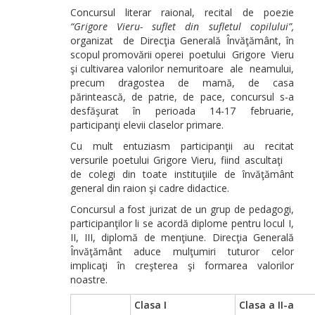
Concursul literar raional, recital de poezie
“Grigore Vieru- suflet din sufletul copilului”,
organizat de Direcţia Generală Învăţământ, în
scopul promovării operei poetului Grigore Vieru
şi cultivarea valorilor nemuritoare ale neamului,
precum dragostea de mamă, de casa
părintească, de patrie, de pace, concursul s-a
desfăşurat în perioada 14-17 februarie,
participanţi elevii claselor primare.
Cu mult entuziasm participanţii au recitat
versurile poetului Grigore Vieru, fiind ascultaţi
de colegi din toate instituţiile de învăţământ
general din raion şi cadre didactice.
Concursul a fost jurizat de un grup de pedagogi,
participanţilor li se acordă diplome pentru locul I,
II, III, diplomă de menţiune. Direcţia Generală
Învăţământ aduce mulţumiri tuturor celor
implicaţi în creşterea şi formarea valorilor
noastre.
Clasa I
Clasa a II-a