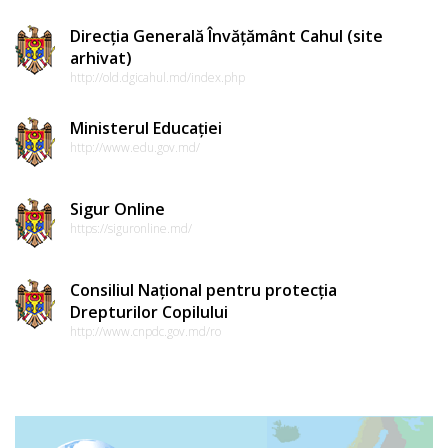
Direcția Generală Învățământ Cahul (site
arhivat)
http://old.dgicahul.md/index.php
Ministerul Educației
http://www.edu.gov.md/
Sigur Online
https://siguronline.md/
Consiliul Național pentru protecția
Drepturilor Copilului
http://www.cnpdc.gov.md/ro