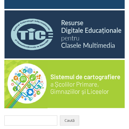
Caută
după: