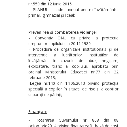
nr.559 din 12 iunie 2015;
– PLANUL – cadru annual pentru învățământul
primar, gimnazial și liceal;
Prevenirea și combaterea violenței
– Convenția ONU cu privire la protecția
drepturilor copilului din 20.11.1989;
– Procedura de organizare instituțională și de
intervenție a lucrătorilor instituțiilor de
învățământ în cazurile de abuz, neglijare,
exploatare, trafic al copilului, aprobată prin
ordinal Ministerului Educației nr.77 din 22
februarie 2013;
-Legea nr.140 din 14.06.2013 privind protecția
specială a copiilor în situații de risc și a copiilor
separați de părinți;
Finanțare
– Hotărârea Guvernului nr. 868 din 08
octombrie2014 privind finanțarea în bază de cost