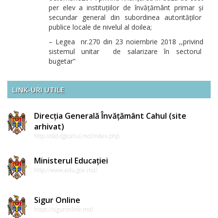
per elev a instituțiilor de învățământ primar și
secundar general din subordinea autorităților
publice locale de nivelul al doilea;
– Legea nr.270 din 23 noiembrie 2018 ,,privind
sistemul unitar de salarizare în sectorul
bugetar”
LINK-URI UTILE
Direcția Generală Învățământ Cahul (site
arhivat)
http://old.dgicahul.md/index.php
Ministerul Educației
http://www.edu.gov.md/
Sigur Online
https://siguronline.md/