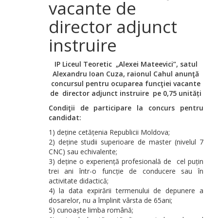
vacante de
director adjunct
instruire
IP
Liceul Teoretic
„Alexei Mateevici”, satul
Alexandru Ioan Cuza, raionul Cahul anunţă
concursul pentru ocuparea funcţiei vacante
de director adjunct instruire pe 0,75 unități
Condiţii de participare la concurs pentru
candidat:
1) deține cetățenia Republicii Moldova;
2) deține studii superioare de master (nivelul 7
CNC) sau echivalente;
3) deține o experiență profesională de cel puțin
trei ani într-o funcție de conducere sau în
activitate didactică;
4) la data expirării termenului de depunere a
dosarelor, nu a împlinit vârsta de 65ani;
5) cunoaște limba română;