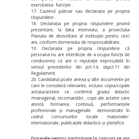
exercitarea funcției .
Cazierul judiciar sau declarația pe propria
răspundere .
Declarația pe propria răspundere privind
prezentare, la data interviului, a proiectului
Planului de dezvoltare al instituției pentru cinci
ani, conform domeniului de responsabilitate.
Declarația pe propria răspundere că
persoana nu are interdicție de a ocupa funcții de
conducereși că are o reputație ireproșabilă în
sensul prevederilor din pct.14, sbpct.11 din
Regulament.
Candidatul poate anexa și alte documente pe
care le consideră relevante, inclusiv copia/copiile
actului/actelor ce confirmă gradul didactic
/managerial, recomandări , copii ale actelor care
atestă formarea continuă, performanțele
profesionale și manageriale demonstrate în
cadrul concursurilor locale /naționale/
internaționale, publicațiile didactice și științifice.
Dosarele pentru participare la concurs se vor