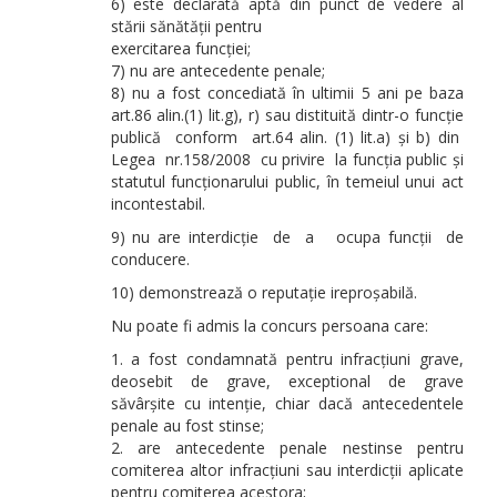
6) este declarată aptă din punct de vedere al
stării sănătății pentru
exercitarea funcției;
7) nu are antecedente penale;
8) nu a fost concediată în ultimii 5 ani pe baza
art.86 alin.(1) lit.g), r) sau distituită dintr-o funcție
publică conform art.64 alin. (1) lit.a) și b) din
Legea nr.158/2008 cu privire la funcția public și
statutul funcționarului public, în temeiul unui act
incontestabil.
9) nu are interdicție de a ocupa funcții de
conducere.
10) demonstrează o reputație ireproșabilă.
Nu poate fi admis la concurs persoana care:
a fost condamnată pentru infracțiuni grave,
deosebit de grave, exceptional de grave
săvârșite cu intenție, chiar dacă antecedentele
penale au fost stinse;
are antecedente penale nestinse pentru
comiterea altor infracțiuni sau interdicții aplicate
pentru comiterea acestora;