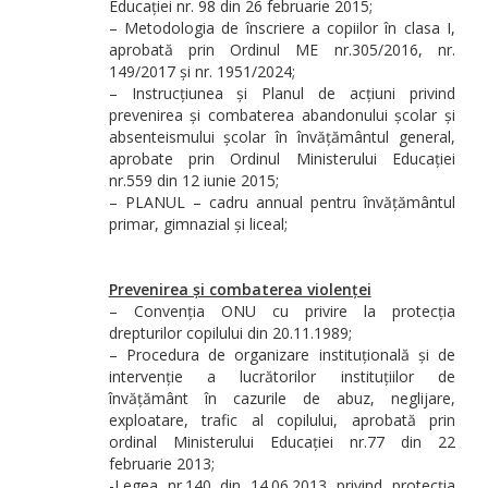
Educației nr. 98 din 26 februarie 2015;
– Metodologia de înscriere a copiilor în clasa I,
aprobată prin Ordinul ME nr.305/2016, nr.
149/2017 și nr. 1951/2024;
– Instrucțiunea și Planul de acțiuni privind
prevenirea și combaterea abandonului școlar și
absenteismului școlar în învățământul general,
aprobate prin Ordinul Ministerului Educației
nr.559 din 12 iunie 2015;
– PLANUL – cadru annual pentru învățământul
primar, gimnazial și liceal;
Prevenirea și combaterea violenței
– Convenția ONU cu privire la protecția
drepturilor copilului din 20.11.1989;
– Procedura de organizare instituțională și de
intervenție a lucrătorilor instituțiilor de
învățământ în cazurile de abuz, neglijare,
exploatare, trafic al copilului, aprobată prin
ordinal Ministerului Educației nr.77 din 22
februarie 2013;
-Legea nr.140 din 14.06.2013 privind protecția