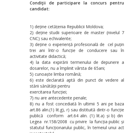
Condiţii de participare la concurs pentru
candidat:
1) deține cetățenia Republicii Moldova;
2) deține studii superioare de master (nivelul 7
CNC) sau echivalente;
3) deține o experiență profesională de cel puțin
trei ani într-o funcție de conducere sau în
activitate didactică;
4) la data expirării termenului de depunere a
dosarelor, nu a împlinit vârsta de 65ani;
5) cunoaște limba română;
6) este declarată aptă din punct de vedere al
stării sănătății pentru
exercitarea funcției;
7) nu are antecedente penale;
8) nu a fost concediată în ultimii 5 ani pe baza
art.86 alin.(1) lit.g), r) sau distituită dintr-o funcție
publică conform art.64 alin. (1) lit.a) și b) din
Legea nr.158/2008 cu privire la funcția public și
statutul funcționarului public, în temeiul unui act