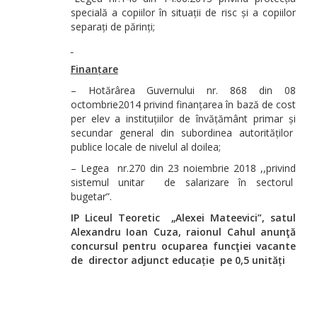
specială a copiilor în situații de risc și a copiilor
separați de părinți;
Finanțare
– Hotărârea Guvernului nr. 868 din 08
octombrie2014 privind finanțarea în bază de cost
per elev a instituțiilor de învățământ primar și
secundar general din subordinea autorităților
publice locale de nivelul al doilea;
– Legea nr.270 din 23 noiembrie 2018 ,,privind
sistemul unitar de salarizare în sectorul
bugetar”.
IP
Liceul Teoretic
„Alexei Mateevici”, satul
Alexandru Ioan Cuza, raionul Cahul anunţă
concursul pentru ocuparea funcţiei vacante
de director adjunct educație pe 0,5 unități