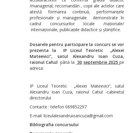
/managerial, recomandări , copii ale actelor care
atestă formarea continuă, performanțele
profesionale și manageriale demonstrate în
cadrul concursurilor locale /naționale/
internaționale, publicațiile didactice și științifice.
Dosarele pentru participare la concurs se vor
prezenta la
IP
Liceul Teoretic
„Alexei
Mateevici”, satul Alexandru Ioan Cuza,
raionul Cahul
până la
30
septembrie
2025
pe
adresa:
IP Liceul Teoretic „Alexei Mateevici”, satul
Alexandru Ioan Cuza, raionul Cahul -cabinetul
directorului
Contacte : telefon 069852297
E-mail: liceulalexandruioancuza@gmail.com
Bibliografia concursului