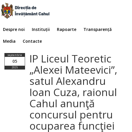
Despre noi
Instituții
Rapoarte
Transparență
Media
Contacte
IP Liceul Teoretic
septembrie
05
„Alexei Mateevici”,
2025
satul Alexandru
Ioan Cuza, raionul
Cahul anunţă
concursul pentru
ocuparea funcţiei