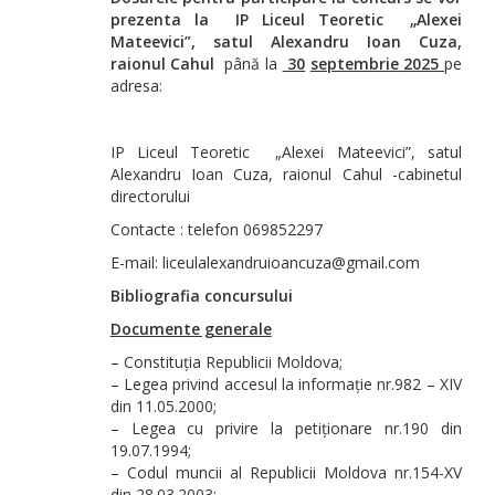
prezenta la
IP
Liceul Teoretic
„Alexei
Mateevici”, satul Alexandru Ioan Cuza,
raionul Cahul
până la
30
septembrie
2025
pe
adresa:
IP Liceul Teoretic „Alexei Mateevici”, satul
Alexandru Ioan Cuza, raionul Cahul -cabinetul
directorului
Contacte : telefon 069852297
E-mail: liceulalexandruioancuza@gmail.com
Bibliografia concursului
Documente generale
– Constituția Republicii Moldova;
– Legea privind accesul la informație nr.982 – XIV
din 11.05.2000;
– Legea cu privire la petiționare nr.190 din
19.07.1994;
– Codul muncii al Republicii Moldova nr.154-XV
din 28.03.2003;