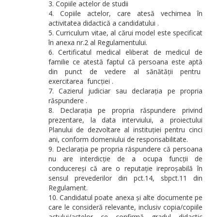
Copiile actelor de studii
Copiile actelor, care atesă vechimea în
activitatea didactică a candidatului .
Curriculum vitae, al cărui model este specificat
în anexa nr.2 al Regulamentului.
Certificatul medical eliberat de medicul de
familie ce atestă faptul că persoana este aptă
din punct de vedere al sănătății pentru
exercitarea funcției .
Cazierul judiciar sau declarația pe propria
răspundere .
Declarația pe propria răspundere privind
prezentare, la data interviului, a proiectului
Planului de dezvoltare al instituției pentru cinci
ani, conform domeniului de responsabilitate.
Declarația pe propria răspundere că persoana
nu are interdicție de a ocupa funcții de
conducereși că are o reputație ireproșabilă în
sensul prevederilor din pct.14, sbpct.11 din
Regulament.
Candidatul poate anexa și alte documente pe
care le consideră relevante, inclusiv copia/copiile
actului/actelor ce confirmă gradul didactic