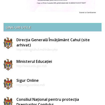
LINK-URI UTILE
Direcția Generală Învățământ Cahul (site
arhivat)
http://old.dgicahul.md/index.php
Ministerul Educației
http://www.edu.gov.md/
Sigur Online
https://siguronline.md/
Consiliul Național pentru protecția
Drepturilor Copilului