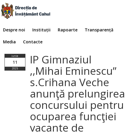
Despre noi
Instituții
Rapoarte
Transparență
Media
Contacte
IP Gimnaziul
iunie
11
,,Mihai Eminescu”
2025
s.Crihana Veche
anunţă prelungirea
concursului pentru
ocuparea funcţiei
vacante de