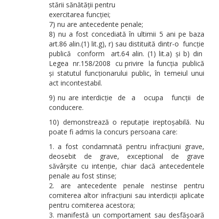
stării sănătății pentru
exercitarea funcției;
7) nu are antecedente penale;
8) nu a fost concediată în ultimii 5 ani pe baza
art.86 alin.(1) lit.g), r) sau distituită dintr-o funcție
publică conform art.64 alin. (1) lit.a) și b) din
Legea nr.158/2008 cu privire la funcția publică
și statutul funcționarului public, în temeiul unui
act incontestabil.
9) nu are interdicție de a ocupa funcții de
conducere.
10) demonstrează o reputație ireptoșabilă. Nu
poate fi admis la concurs persoana care:
a fost condamnată pentru infracțiuni grave,
deosebit de grave, exceptional de grave
săvârșite cu intenție, chiar dacă antecedentele
penale au fost stinse;
are antecedente penale nestinse pentru
comiterea altor infracțiuni sau interdicții aplicate
pentru comiterea acestora;
manifestă un comportament sau desfășoară