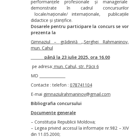
performanțele profesionale și manageriale
demonstrate în cadrul concursurilor
locale/naționale/ internaționale, publicațiile
didactice și științifice.
Dosarele pentru participare la concurs se vor
prezenta la
Gimnaziul – grădiniță ,,Serghei Rahmaninov,
mun. Cahul
până la 23
iulie
2025, ora 16.00
pe adresa:
mun. Cahul, str. Păcii 6
MD ______________
Contacte : telefon :
078741104
E-mai
gimnaziulrahmaninov@gmail.com
Bibliografia concursului
Documente generale
– Constituția Republicii Moldova;
– Legea privind accesul la informație nr.982 – XIV
din 11.05.2000;