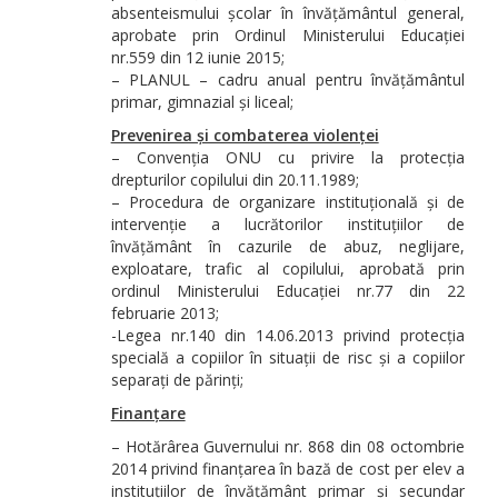
absenteismului școlar în învățământul general,
aprobate prin Ordinul Ministerului Educației
nr.559 din 12 iunie 2015;
– PLANUL – cadru anual pentru învățământul
primar, gimnazial și liceal;
Prevenirea și combaterea violenței
– Convenția ONU cu privire la protecția
drepturilor copilului din 20.11.1989;
– Procedura de organizare instituțională și de
intervenție a lucrătorilor instituțiilor de
învățământ în cazurile de abuz, neglijare,
exploatare, trafic al copilului, aprobată prin
ordinul Ministerului Educației nr.77 din 22
februarie 2013;
-Legea nr.140 din 14.06.2013 privind protecția
specială a copiilor în situații de risc și a copiilor
separați de părinți;
Finanțare
– Hotărârea Guvernului nr. 868 din 08 octombrie
2014 privind finanțarea în bază de cost per elev a
instituțiilor de învățământ primar și secundar