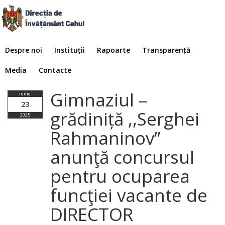
Despre noi
Instituții
Rapoarte
Transparență
Media
Contacte
Gimnaziul –
iunie
23
grădiniță ,,Serghei
2025
Rahmaninov”
anunţă concursul
pentru ocuparea
funcţiei vacante de
DIRECTOR