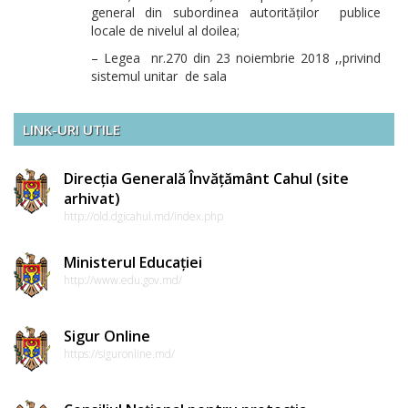
general din subordinea autorităților publice
locale de nivelul al doilea;
– Legea nr.270 din 23 noiembrie 2018 ,,privind
sistemul unitar de sala
LINK-URI UTILE
Direcția Generală Învățământ Cahul (site
arhivat)
http://old.dgicahul.md/index.php
Ministerul Educației
http://www.edu.gov.md/
Sigur Online
https://siguronline.md/