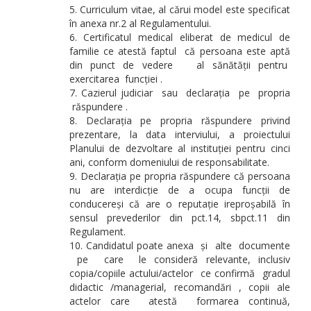
Curriculum vitae, al cărui model este specificat
în anexa nr.2 al Regulamentului.
Certificatul medical eliberat de medicul de
familie ce atestă faptul că persoana este aptă
din punct de vedere al sănătății pentru
exercitarea funcției .
Cazierul judiciar sau declarația pe propria
răspundere .
Declarația pe propria răspundere privind
prezentare, la data interviului, a proiectului
Planului de dezvoltare al instituției pentru cinci
ani, conform domeniului de responsabilitate.
Declarația pe propria răspundere că persoana
nu are interdicție de a ocupa funcții de
conducereși că are o reputație ireproșabilă în
sensul prevederilor din pct.14, sbpct.11 din
Regulament.
Candidatul poate anexa și alte documente
pe care le consideră relevante, inclusiv
copia/copiile actului/actelor ce confirmă gradul
didactic /managerial, recomandări , copii ale
actelor care atestă formarea continuă,