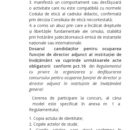
manifestă un comportament sau desfășoară
o activitate care nu este compatibilă cu normele
Codului de etică al cadrului didactic, confirmată
prin decizia Consiliului de etică necontestată;
a comis un abuz prin care a încălcat drepturile
și libertățile fundamentale ale omului, stabilită
prin hotărâre judecătorească emisă de instanțele
naționale sau internationale.
Dosarul candidaților pentru ocuparea
funcției de director adjunct al instituției de
învățământ va cuprinde următoarele acte
obligatorii conform pct.16
din
Regulamentul
cu privire la organizarea și desfășurarea
concursului pentru ocuparea funcției de director și
director adjunct în instituțiile de învățământ
general
:
Cererea de participare la concurs, al cărui
model este specificat în anexa nr. 1 a
Regulamentului;
Copia actului de identitate;
Copiile actelor de studii;
Copiile actelor, care atesă vechimea în