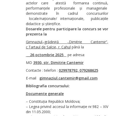
actelor care atestă formarea continuă,
performanțele profesionale și manageriale
demonstrate în cadrul concursurilor
locale/naționale/ internaționale, publicațiile
didactice și științifice.
Dosarele pentru participare la concurs se vor
prezenta la
Gimnaziul–grădiniță „Dimitrie Cantemir”,
c.Tartaul de Salcie, r. Cahul
până la
__26 octombrie 2025
pe adresa:
MD
3930, str. Dimitrie Cantemir
Contacte : telefon :
029978792, 079268625
E-mail
gimnaziul.cantemir@gmail.com
Bibliografia concursului:
Documente generale
– Constituția Republicii Moldova;
– Legea privind accesul la informație nr.982 – XIV
din 11.05.2000;