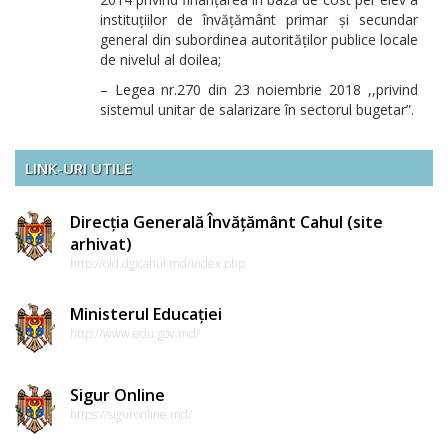
instituțiilor de învățământ primar și secundar
general din subordinea autorităților publice locale
de nivelul al doilea;
– Legea nr.270 din 23 noiembrie 2018 ,,privind
sistemul unitar de salarizare în sectorul bugetar”.
LINK-URI UTILE
Direcția Generală Învățământ Cahul (site
arhivat)
http://old.dgicahul.md/index.php
Ministerul Educației
http://www.edu.gov.md/
Sigur Online
https://siguronline.md/