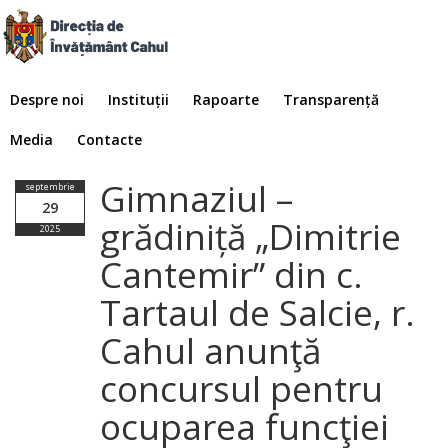
Despre noi
Instituții
Rapoarte
Transparență
Media
Contacte
Gimnaziul –
septembrie
29
grădiniță „Dimitrie
2025
Cantemir” din c.
Tartaul de Salcie, r.
Cahul anunţă
concursul pentru
ocuparea funcţiei