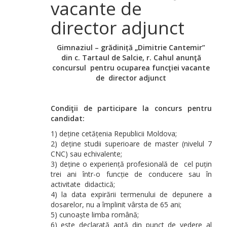
vacante de
director adjunct
Gimnaziul – gr
ădiniță „Dimitrie Cantemir”
din c. Tartaul de Salcie, r. Cahul
anunţă
concursul
pentru ocuparea funcţiei vacante
de director adjunct
Condiţii de participare la concurs pentru
candidat:
1) deține cetățenia Republicii Moldova;
2) deține studii superioare de master (nivelul 7
CNC) sau echivalente;
3) deține o experiență profesională de cel puțin
trei ani într-o funcție de conducere sau în
activitate didactică;
4) la data expirării termenului de depunere a
dosarelor, nu a împlinit vârsta de 65 ani;
5) cunoaște limba română;
6) este declarată aptă din punct de vedere al