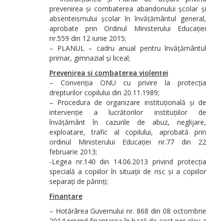
prevenirea și combaterea abandonului școlar și
absenteismului școlar în învățământul general,
aprobate prin Ordinul Ministerului Educației
nr.559 din 12 iunie 2015;
– PLANUL – cadru anual pentru învățământul
primar, gimnazial și liceal;
Prevenirea și combaterea violenței
– Convenția ONU cu privire la protecția
drepturilor copilului din 20.11.1989;
– Procedura de organizare instituțională și de
intervenție a lucrătorilor instituțiilor de
învățământ în cazurile de abuz, neglijare,
exploatare, trafic al copilului, aprobată prin
ordinul Ministerului Educației nr.77 din 22
februarie 2013;
-Legea nr.140 din 14.06.2013 privind protecția
specială a copiilor în situații de risc și a copiilor
separați de părinți;
Finanțare
– Hotărârea Guvernului nr. 868 din 08 octombrie
2014 privind finanțarea în bază de cost per elev a