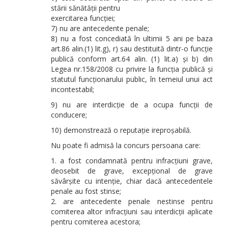
stării sănătății pentru
exercitarea funcției;
7) nu are antecedente penale;
8) nu a fost concediată în ultimii 5 ani pe baza
art.86 alin.(1) lit.g), r) sau destituită dintr-o funcție
publică conform art.64 alin. (1) lit.a) și b) din
Legea nr.158/2008 cu privire la funcția publică și
statutul funcționarului public, în temeiul unui act
incontestabil;
9) nu are interdicție de a ocupa funcții de
conducere;
10) demonstrează o reputație ireproșabilă.
Nu poate fi admisă la concurs persoana care:
a fost condamnată pentru infracțiuni grave,
deosebit de grave, excepțional de grave
săvârșite cu intenție, chiar dacă antecedentele
penale au fost stinse;
are antecedente penale nestinse pentru
comiterea altor infracțiuni sau interdicții aplicate
pentru comiterea acestora;