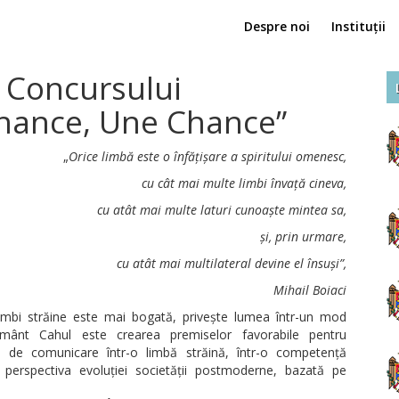
Despre noi
Instituții
a Concursului
hance, Une Chance”
„
Orice limbă este o înfățișare a spiritului omenesc,
cu cât mai multe limbi învață cineva,
cu atât mai multe laturi cunoaște mintea sa,
și, prin urmare,
cu atât mai multilateral devine el însuși”,
Mihail Boiaci
mbi străine este mai bogată, privește lumea într-un mod
țământ Cahul este crearea premiselor favorabile pentru
i de comunicare într-o limbă străină, într-o competență
în perspectiva evoluției societății postmoderne, bazată pe