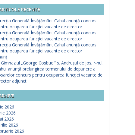
ARTICOLE RECENTE
recţia Generală Învăţământ Cahul anunţă concurs
ntru ocuparea funcţiei vacante de director
recţia Generală Învăţământ Cahul anunţă concurs
ntru ocuparea funcţiei vacante de director
recţia Generală Învăţământ Cahul anunţă concurs
ntru ocuparea funcţiei vacante de director
nunț
 Gimnaziul „George Coșbuc ” s. Andrușul de Jos, r-nul.
hul anunţă prelungirea termenului de depunere a
sarelor concurs pentru ocuparea funcţiei vacante de
rector adjunct
ARHIVE
lie 2026
nie 2026
ai 2026
rilie 2026
bruarie 2026