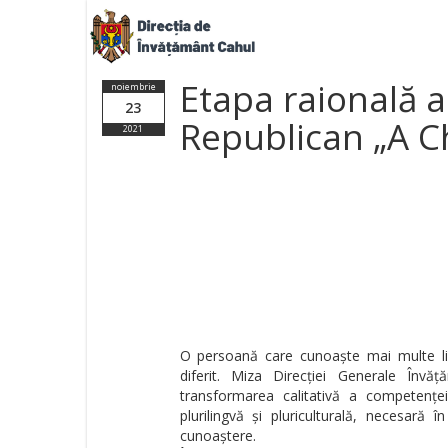
Etapa raională 
noiembrie
23
Republican „A C
2021
O persoană care cunoaște mai multe li
diferit. Miza Direcției Generale Învă
transformarea calitativă a competențe
plurilingvă și pluriculturală, necesară 
cunoaștere.