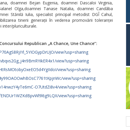
ana, doamnei Bejan Eugenia, doamnei Dascaloi Virginia,
alanel Olga,doamnei Tanase Natalia, doamnei Candâba
i Stănilă Iulia, specialist principal metodist DGÎ Cahul,
ilizarea tinerii generații în vederea promovării toleranței
 inter/pluriculturale.
a Concursului Republican „A Chance, Une Chance”:
ukP70AgS8RjIYl_5YIOGypDrUJO/view?usp=sharing
RNEvbqvs2Gg_j4n9BmRYikER4x1/view?usp=sharing
madHtRsMOtobyOxeEO5d4YgIIdoI/view?usp=sharing
3tz54y99OAOOwhBOsC7761tKpjnWc/view?usp=sharing
Lcup14nwzY4yTe6mC-O7UtdZi8v4/view?usp=sharing
_W34fENDUr1WZKdBpvWl9l6g9LQX/view?usp=sharing
C
du