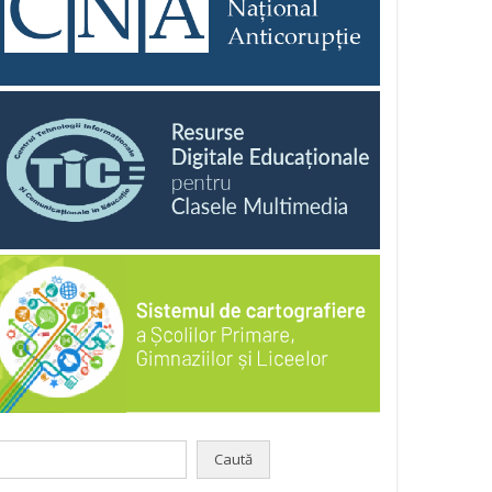
aută
pă: