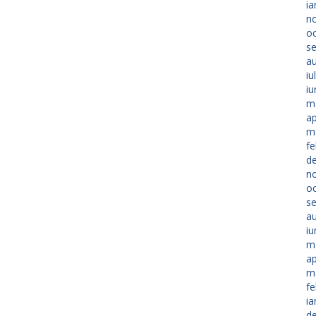
ia
n
o
s
a
iu
iu
m
ap
m
fe
d
n
o
s
a
iu
m
ap
m
fe
ia
d