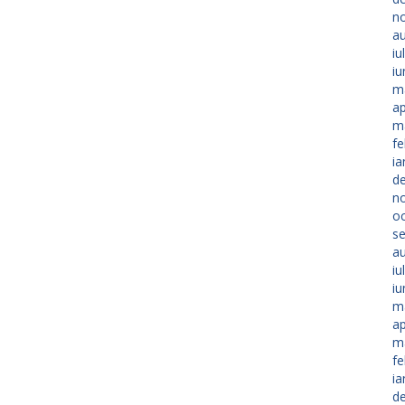
n
a
iu
iu
m
ap
m
fe
ia
d
n
o
s
a
iu
iu
m
ap
m
fe
ia
d