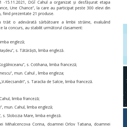
21 -15.11.2021, DGÎ Cahul a organizat și desfășurat etapa
nce, Une Chance”, la care au participat peste 300 elevi din
n, fiind prezentate 21 produse.
trăit o adevărată sărbătoare a limbii străine, evaluând
nte la concurs, au stabilit următorul clasament:
limba engleză;
așdeu”, s. Tătărăști, limba engleză.
ogălniceanu”, s. Cotihana, limba franceză;
nescu”, mun. Cahul , limba engleza;
V.Alecsandri”, s. Taraclia de Salcie, limba franceză.
 Cahul, limba franceză;
, mun. Cahul, limba engleză;
 s. Slobozia Mare, limba engleză.
i Mihalcencova Corina, doamnei Orlov Tatiana, doamnei