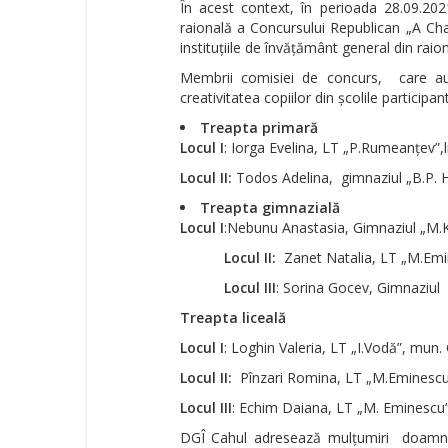
În acest context, în perioada 28.09.20
raională a Concursului Republican „A Cha
instituțiile de învățământ general din raio
Membrii comisiei de concurs, care au 
creativitatea copiilor din școlile participa
Treapta primară
Locul I
: Iorga Evelina, LT „P.Rumeanțev”,
Locul II:
Todos Adelina,
gimnaziul „B.P. H
Treapta gimnazială
Locul I
:Nebunu Anastasia, Gimnaziul „M.K
Locul II:
Zanet Natalia, LT „M.Emi
Locul III
: Sorina Gocev, Gimnaziul „
Treapta liceală
Locul I
: Loghin Valeria, LT „I.Vodă”, mun.
Locul II:
Pînzari Romina, LT „M.Eminescu”
Locul III
: Echim Daiana, LT „M. Eminescu”,
DGÎ Cahul adresează mulțumiri doamne