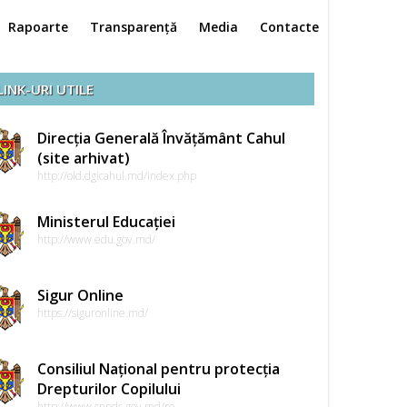
Rapoarte
Transparență
Media
Contacte
LINK-URI UTILE
Direcția Generală Învățământ Cahul
(site arhivat)
http://old.dgicahul.md/index.php
Ministerul Educației
http://www.edu.gov.md/
Sigur Online
https://siguronline.md/
Consiliul Național pentru protecția
Drepturilor Copilului
http://www.cnpdc.gov.md/ro