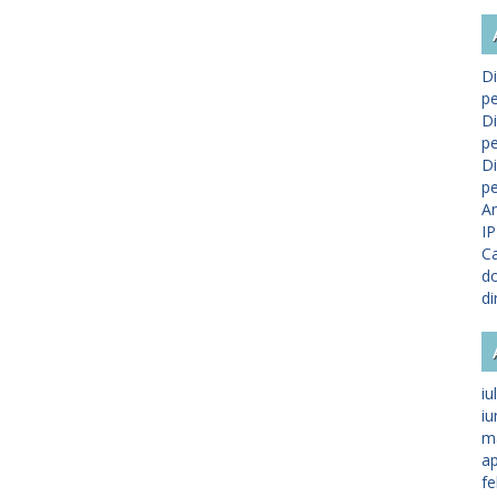
Di
pe
Di
pe
Di
pe
A
IP
Ca
do
di
iu
iu
m
ap
fe