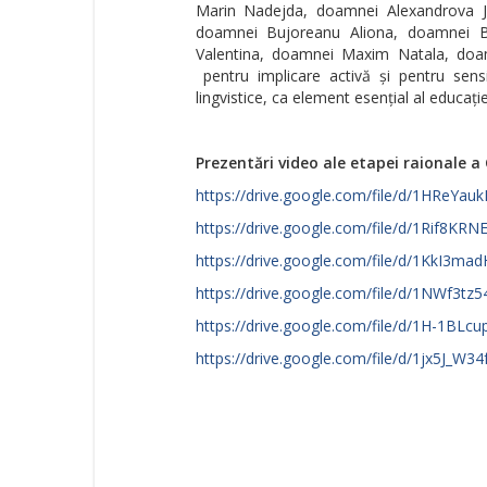
Marin Nadejda, doamnei Alexandrova J
doamnei Bujoreanu Aliona, doamnei B
Valentina, doamnei Maxim Natala, doamne
pentru implicare activă și pentru sensib
lingvistice, ca element esențial al educației
Prezentări video ale etapei raionale 
https://drive.google.com/file/d/1HReYa
https://drive.google.com/file/d/1Rif8K
https://drive.google.com/file/d/1KkI3
https://drive.google.com/file/d/1NWf
https://drive.google.com/file/d/1H-1B
https://drive.google.com/file/d/1jx5J