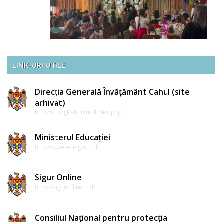
LINK-URI UTILE
Direcția Generală Învățământ Cahul (site
arhivat)
http://old.dgicahul.md/index.php
Ministerul Educației
http://www.edu.gov.md/
Sigur Online
https://siguronline.md/
Consiliul Național pentru protecția