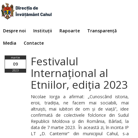
Despre noi
Instituții
Rapoarte
Transparență
Media
Contacte
Festivalul
martie
09
Internațional al
2023
Etniilor, ediția 2023
Nicolae Iorga a afirmat: „Cunoscând istoria,
eroii, tradiția, ne facem mai sociabili, mai
altruiști, mai iubitori de om și de viață”, idee
confirmată de colectivele folclorice din Sudul
Republicii Moldova și din România, Bârlad, la
data de 7 martie 2023. În această zi, în incinta IP
LT „D. Cantemir” din municipiul Cahul, s-a