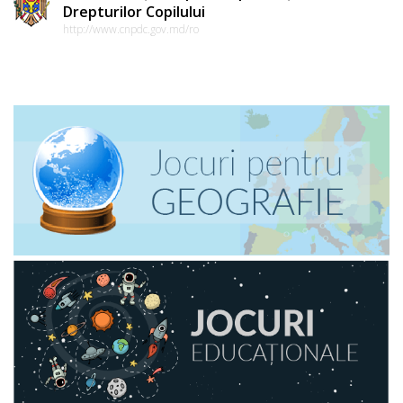
Drepturilor Copilului
http://www.cnpdc.gov.md/ro