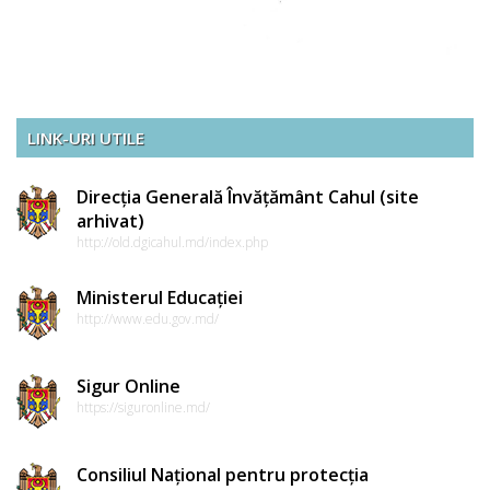
LINK-URI UTILE
Direcția Generală Învățământ Cahul (site
arhivat)
http://old.dgicahul.md/index.php
Ministerul Educației
http://www.edu.gov.md/
Sigur Online
https://siguronline.md/
Consiliul Național pentru protecția