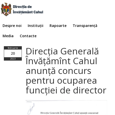
Despre noi
Instituții
Rapoarte
Transparență
Media
Contacte
Direcția Generală
februarie
20
Învățămînt Cahul
2023
anunță concurs
pentru ocuparea
funcției de director