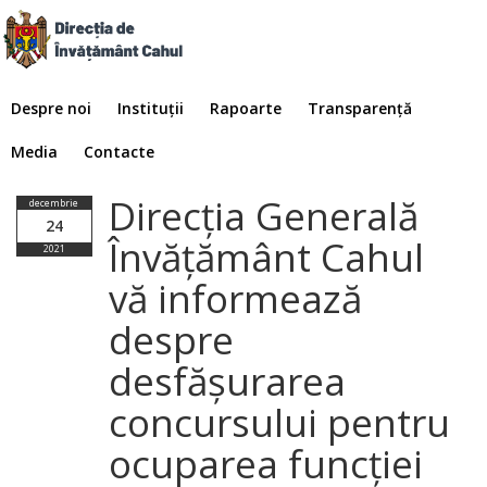
Despre noi
Instituții
Rapoarte
Transparență
Media
Contacte
Direcția Generală
decembrie
24
Învățământ Cahul
2021
vă informează
despre
desfășurarea
concursului pentru
ocuparea funcției