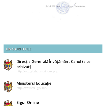
LINK-URI UTILE
Direcția Generală Învățământ Cahul (site
arhivat)
http://old.dgicahul.md/index.php
Ministerul Educației
http://www.edu.gov.md/
Sigur Online