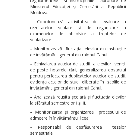
regulamentele și instrucțiunile aprobate de
Ministerul Educației și Cercetării al Republicii
Moldova.
– Coordonează activitatea de evaluare a
rezultatelor școlare și de organizare a
examenelor de absolvire a treptelor de
școlarizare.
– Monitorizează fluctația elevilor din instituțiile
de învățământ general din raionul Cahul.
– Echivalarea actelor de studii a elevilor veniți
de peste hotarele țării, generalizarea dosarului
pentru perfectarea duplicatelor actelor de studii,
evidența actelor de studii eliberate în școlile de
învățământ general din raionul Cahul.
– Analizează reușita școlară și fluctuația elevilor
la sfârșitul semestrelor I și II.
– Monitorizarea și organizarea procesului de
admitere în învățământul liceal.
– Responsabil de desfășurarea tezelor
semestriale;