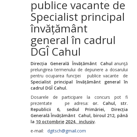
publice vacante de
Specialist principal
învățământ
general în cadrul
DGÎ Cahul
Direcția Generală Învățământ
Cahul
anunţă
prelungirea termenului de depunere a dosarului
pentru ocuparea funcţiei publice vacante de
Specialist principal
învățământ general
în
cadrul DGÎ Cahul.
Dosarele de participare la concurs pot fi
prezentate pe adresa:
or.
Cahul,
str.
Republicii 6
,
sediul Primăriei, Direcția
Generală Învățământ Cahul,
biroul
212,
până
la
10 octombrie
2024,
inclusiv
.
e-mail:
dgitsch@gmail.com