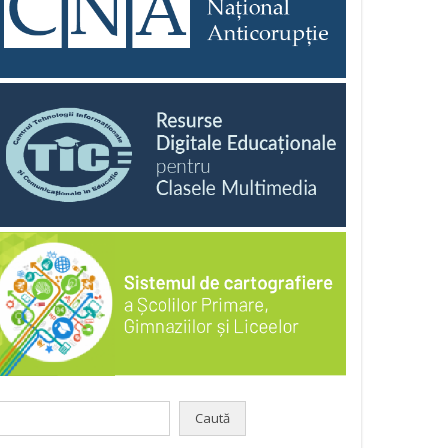
aută
pă: