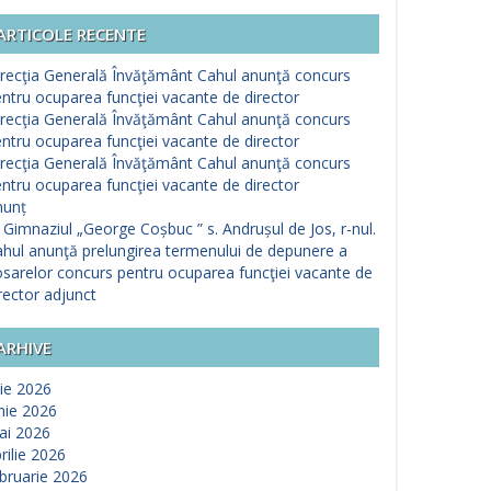
ARTICOLE RECENTE
recţia Generală Învăţământ Cahul anunţă concurs
ntru ocuparea funcţiei vacante de director
recţia Generală Învăţământ Cahul anunţă concurs
ntru ocuparea funcţiei vacante de director
recţia Generală Învăţământ Cahul anunţă concurs
ntru ocuparea funcţiei vacante de director
nunț
 Gimnaziul „George Coșbuc ” s. Andrușul de Jos, r-nul.
hul anunţă prelungirea termenului de depunere a
sarelor concurs pentru ocuparea funcţiei vacante de
rector adjunct
ARHIVE
lie 2026
nie 2026
ai 2026
rilie 2026
bruarie 2026