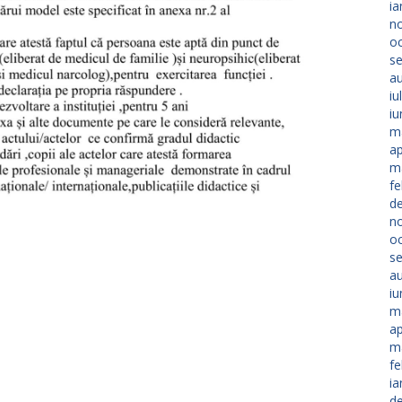
ia
n
o
s
a
iu
iu
m
ap
m
fe
d
n
o
s
a
iu
m
ap
m
fe
ia
d