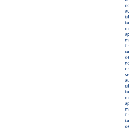
n
a
iu
iu
m
ap
m
fe
ia
d
n
o
s
a
iu
iu
m
ap
m
fe
ia
d