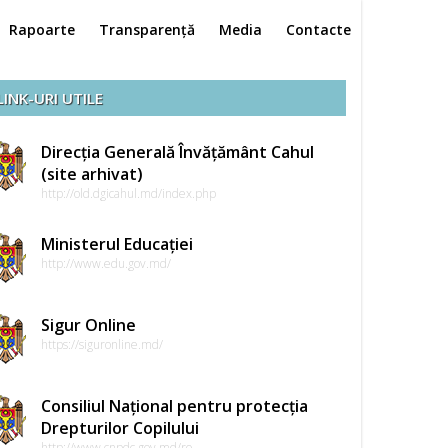
Rapoarte
Transparență
Media
Contacte
LINK-URI UTILE
Direcția Generală Învățământ Cahul
(site arhivat)
http://old.dgicahul.md/index.php
Ministerul Educației
http://www.edu.gov.md/
Sigur Online
https://siguronline.md/
Consiliul Național pentru protecția
Drepturilor Copilului
http://www.cnpdc.gov.md/ro