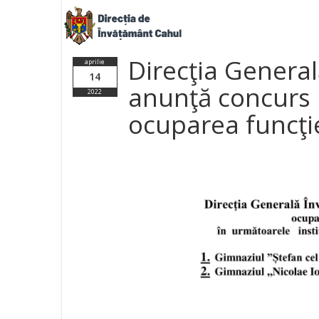
Direcţia Genera
aprilie
14
anunţă concurs 
2022
ocuparea funcţie