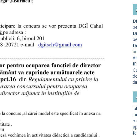
Di
pe
Di
pe
Di
pe
A
IP
Ca
do
di
iu
iu
m
ap
fe