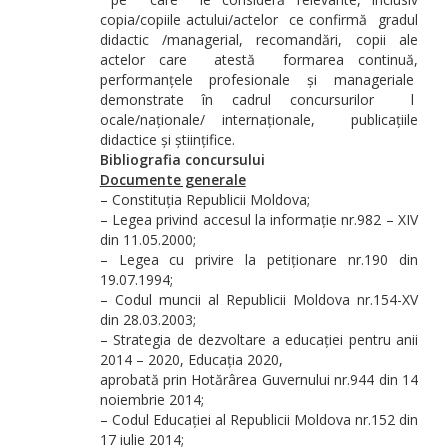
copia/copiile actului/actelor ce confirmă gradul
didactic /managerial, recomandări, copii ale
actelor care atestă formarea continuă,
performanțele profesionale și manageriale
demonstrate în cadrul concursurilor l
ocale/naționale/ internaționale, publicațiile
didactice și științifice.
Bibliografia concursului
Documente generale
– Constituția Republicii Moldova;
– Legea privind accesul la informație nr.982 – XIV
din 11.05.2000;
– Legea cu privire la petiționare nr.190 din
19.07.1994;
– Codul muncii al Republicii Moldova nr.154-XV
din 28.03.2003;
– Strategia de dezvoltare a educației pentru anii
2014 – 2020, Educația 2020,
aprobată prin Hotărârea Guvernului nr.944 din 14
noiembrie 2014;
– Codul Educației al Republicii Moldova nr.152 din
17 iulie 2014;