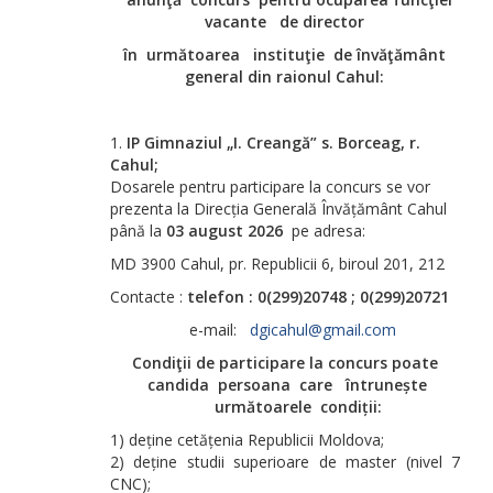
vacante de director
în
următoarea instituţie de învăţământ
general din raionul Cahul:
IP Gimna
ziul
„I. Creang
ă
” s. Borceag, r.
Cahul;
Dosarele pentru participare la concurs se vor
prezenta la Direcția Generală Învățământ Cahul
până la
03 august 2026
pe adresa:
MD 3900 Cahul, pr. Republicii 6, biroul 201, 212
Contacte :
telefon : 0(299)20748 ; 0(299)20721
e-mail:
dgicahul@gmail.com
Condiţii de participare la concurs poate
candida persoana care î
ntrunește
următoarele condiții:
1) deține cetățenia Republicii Moldova;
2) deține studii superioare de master (nivel 7
CNC);