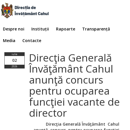
Despre noi
Instituții
Rapoarte
Transparență
Media
Contacte
Direcţia Generală
iulie
02
Învăţământ Cahul
2026
anunţă concurs
pentru ocuparea
funcţiei vacante de
director
Direcţia Generală Învăţământ Cahul
anunţă concurs
pentru ocuparea funcţiei