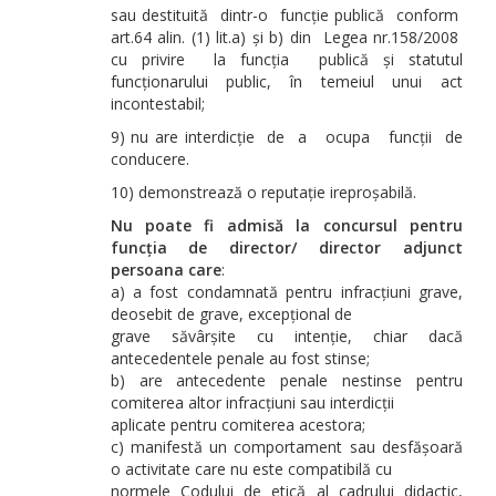
sau destituită dintr-o funcție publică conform
art.64 alin. (1) lit.a) și b) din Legea nr.158/2008
cu privire la funcția publică și statutul
funcționarului public, în temeiul unui act
incontestabil;
9) nu are interdicție de a ocupa funcții de
conducere.
10) demonstrează o reputație ireproșabilă.
Nu poate fi admisă la concursul pentru
funcția de director/ director adjunct
persoana care
:
a) a fost condamnată pentru infracțiuni grave,
deosebit de grave, excepțional de
grave săvârșite cu intenție, chiar dacă
antecedentele penale au fost stinse;
b) are antecedente penale nestinse pentru
comiterea altor infracțiuni sau interdicții
aplicate pentru comiterea acestora;
c) manifestă un comportament sau desfășoară
o activitate care nu este compatibilă cu
normele Codului de etică al cadrului didactic,