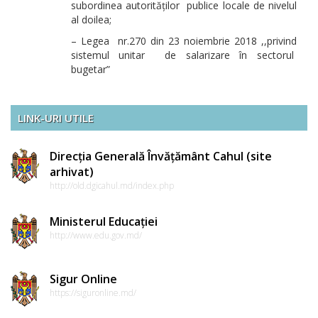
subordinea autorităților publice locale de nivelul
al doilea;
– Legea nr.270 din 23 noiembrie 2018 ,,privind
sistemul unitar de salarizare în sectorul
bugetar”
LINK-URI UTILE
Direcția Generală Învățământ Cahul (site
arhivat)
http://old.dgicahul.md/index.php
Ministerul Educației
http://www.edu.gov.md/
Sigur Online
https://siguronline.md/