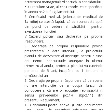
activitatea managerială/didactică a candidatului;
Curriculum vitae, al cărui model este specificat
în anexa nr.2 al Regulamentului;
Certificatul medical, (eliberat de
medicul de
familie
) ce atestă faptul, că persoana este aptă
din punct de vedere al sănătății pentru
exercitarea funcției;
Cazierul judiciar sau declarația pe propria
răspundere;
Declarația pe propria răspundere privind
prezentarea la data interviului, a proiectului
planului de dezvoltare al instituției pentru 5 cinci
ani. Pentru concursurile anunțate în ultimul
trimestru al anului, proiectul planului va cuprinde
perioada de 5 ani, începând cu 1 ianuarie a
următorului an;
Declarația pe propria răspundere că persoana
nu are interdicție de a ocupa funcții de
conducere și că are o reputație ireproșabilă în
sensul prevederilor pct.14, sbpct.11) din
prezentul Regulament;
Candidatul poate anexa și alte documente
pe care le consideră relevante, inclusiv