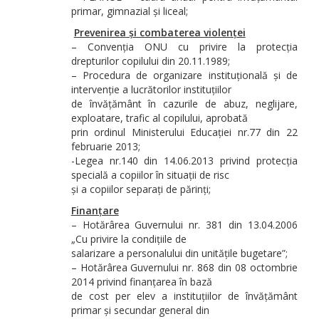
primar, gimnazial și liceal;
Prevenirea și combaterea violenței
– Convenția ONU cu privire la protecția
drepturilor copilului din 20.11.1989;
– Procedura de organizare instituțională și de
intervenție a lucrătorilor instituțiilor
de învățământ în cazurile de abuz, neglijare,
exploatare, trafic al copilului, aprobată
prin ordinul Ministerului Educației nr.77 din 22
februarie 2013;
-Legea nr.140 din 14.06.2013 privind protecția
specială a copiilor în situații de risc
și a copiilor separați de părinți;
Finanțare
– Hotărârea Guvernului nr. 381 din 13.04.2006
„Cu privire la condițiile de
salarizare a personalului din unitățile bugetare”;
– Hotărârea Guvernului nr. 868 din 08 octombrie
2014 privind finanțarea în bază
de cost per elev a instituțiilor de învățământ
primar și secundar general din