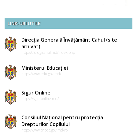
LINK-URI UTILE
Direcția Generală Învățământ Cahul (site
arhivat)
http://old.dgicahul.md/index.php
Ministerul Educației
http://www.edu.gov.md/
Sigur Online
https://siguronline.md/
Consiliul Național pentru protecția
Drepturilor Copilului
http://www.cnpdc.gov.md/ro