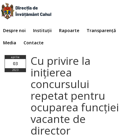
Despre noi
Instituții
Rapoarte
Transparență
Media
Contacte
Cu privire la
aprilie
03
inițierea
2023
concursului
repetat pentru
ocuparea funcției
vacante de
director