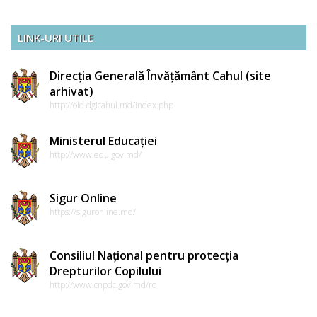
LINK-URI UTILE
Direcția Generală Învățământ Cahul (site
arhivat)
http://old.dgicahul.md/index.php
Ministerul Educației
http://www.edu.gov.md/
Sigur Online
https://siguronline.md/
Consiliul Național pentru protecția
Drepturilor Copilului
http://www.cnpdc.gov.md/ro