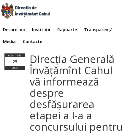
Despre noi
Instituții
Rapoarte
Transparență
Media
Contacte
Direcția Generală
noiembrie
25
Învățămînt Cahul
2022
vă informează
despre
desfășurarea
etapei a I-a a
concursului pentru