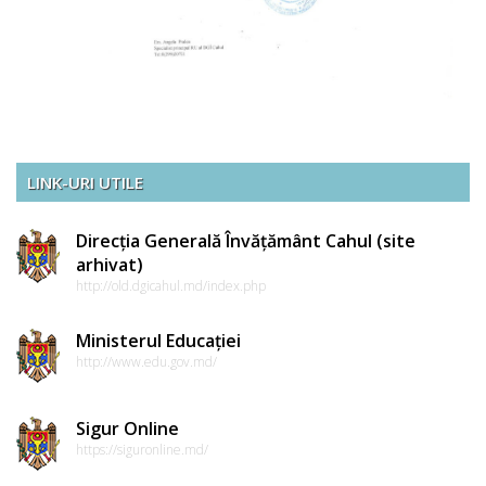
LINK-URI UTILE
Direcția Generală Învățământ Cahul (site
arhivat)
http://old.dgicahul.md/index.php
Ministerul Educației
http://www.edu.gov.md/
Sigur Online
https://siguronline.md/