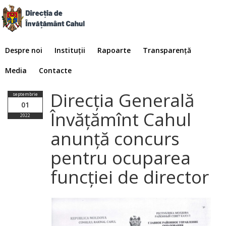
Despre noi
Instituții
Rapoarte
Transparență
Media
Contacte
Direcția Generală
septembrie
01
Învățămînt Cahul
2022
anunță concurs
pentru ocuparea
funcției de director