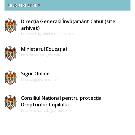
LINK-URI UTILE
Direcția Generală Învățământ Cahul (site
arhivat)
http://old.dgicahul.md/index.php
Ministerul Educației
http://www.edu.gov.md/
Sigur Online
https://siguronline.md/
Consiliul Național pentru protecția
Drepturilor Copilului
http://www.cnpdc.gov.md/ro