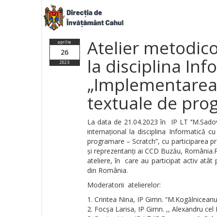
Atelier metodico
aprilie
26
la disciplina Inf
2023
„Implementarea 
textuale de pro
La data de 21.04.2023 în IP LT ‘’M.Sadove
internațional la disciplina Informatică c
programare – Scratch”, cu participarea p
și reprezentanți ai CCD Buzău, România.P
ateliere, în care au participat activ atât
din România.
Moderatorii atelierelor:
Crintea Nina, IP Gimn. “M.Kogălniceanu
Focșa Larisa, IP Gimn. ,, Alexandru cel