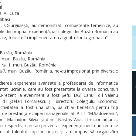
ul
l
s. A.I.Cuza
libași
 s.Giurgiulești, au demonstrat competențe temeinice, au
ple din propria experiență, iar colegii din Buzău România au
le, folosite în implementarea algoritmilor la gimnaziu”.
. Buzău, România
, mun. Buzău, România
lă №11, mun. Buzău, România
№7, mun. Buzău, România, ne-au impresionat prin diversele
udierea experienței avansate a profesoarei de informatică
tat lucrările, care au fost prezentate la diverse concursuri
.Prezent la eveniment a fost Șeful DGÎ Cahul, d-l Valeriu
d-l Ștefan Torcărescu și directorul Colegiului Economic
ivitatea a fost una utilă, ba chiar benefică pentru toți
i de prestanța echipei manageriale al IP LT ‘’M.Sadoveanu’’,
tor Machidon Silvia și d-nei Nastas Ana, director adjunct.
lui respectiv, care au prezentat experiențe inedite în ceea ce
preciat talentul copiilor noștri și au propus să organizăm