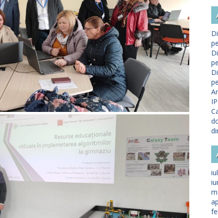
Di
pe
Di
pe
Di
pe
A
IP
Ca
do
di
iu
iu
m
ap
fe