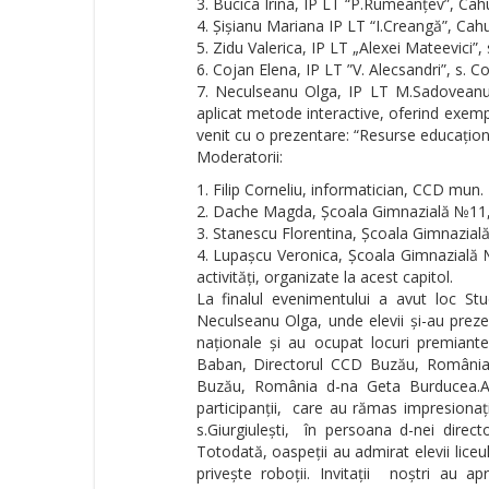
Bucica Irina, IP LT “P.Rumeanțev”, Cah
Șișianu Mariana IP LT “I.Creangă”, Cahu
Zidu Valerica, IP LT „Alexei Mateevici”, 
Cojan Elena, IP LT ”V. Alecsandri”, s. Co
Neculseanu Olga, IP LT M.Sadoveanu,
aplicat metode interactive, oferind exem
venit cu o prezentare: “Resurse educaționa
Moderatorii:
Filip Corneliu, informatician, CCD mun
Dache Magda, Școala Gimnazială №11
Stanescu Florentina, Școala Gimnazia
Lupașcu Veronica, Școala Gimnazială 
activități, organizate la acest capitol.
La finalul evenimentului a avut loc St
Neculseanu Olga, unde elevii și-au prezen
naționale și au ocupat locuri premiante
Baban, Directorul CCD Buzău, România 
Buzău, România d-na Geta Burducea.Act
participanții, care au rămas impresionaț
s.Giurgiulești, în persoana d-nei direc
Totodată, oaspeții au admirat elevii liceu
privește roboții. Invitații noștri au a