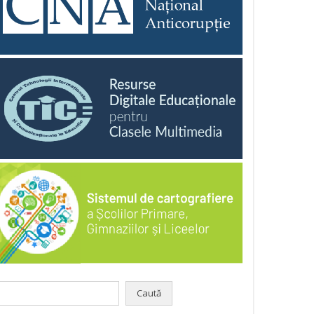
aută
pă: