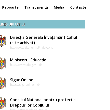
Rapoarte
Transparență
Media
Contacte
LINK-URI UTILE
Direcția Generală Învățământ Cahul
(site arhivat)
http://old.dgicahul.md/index.php
Ministerul Educației
http://www.edu.gov.md/
Sigur Online
https://siguronline.md/
Consiliul Național pentru protecția
Drepturilor Copilului
http://www.cnpdc.gov.md/ro