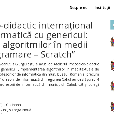
Despre noi
Instituții
-didactic internațional
ormatică cu genericul:
algoritmilor în medii
gramare – Scratch”
anu’’, s.Giurgiulești, a avut loc Atelierul metodico-didactic
u genericul: „Implementarea algoritmilor în mediitextuale de
rofesorilor de informatică din mun. Buzău, România, precum
rofesorii de informatică din regiunea Cahul au desfășurat 4
 profesorii de informatică din municipiul Cahul, cât și colegii
”, s.Cotihana
 Bun”, s.Larga Nouă