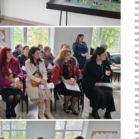
ia
n
o
s
a
iu
iu
m
ap
m
fe
d
n
o
s
a
iu
m
ap
m
fe
ia
d