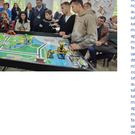
n
a
iu
iu
m
ap
m
fe
ia
d
n
o
s
a
iu
iu
m
ap
m
fe
ia
d