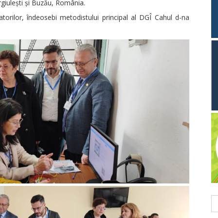
rgiulești și Buzău, România.
zatorilor, îndeosebi metodistului principal al DGÎ Cahul d-na
C
du