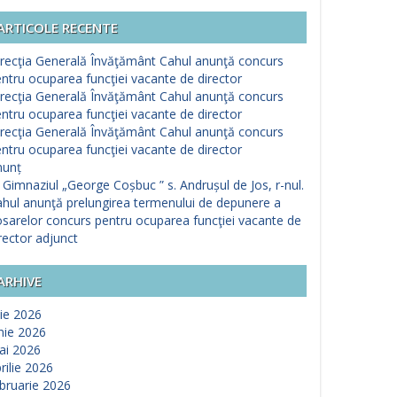
ARTICOLE RECENTE
recţia Generală Învăţământ Cahul anunţă concurs
ntru ocuparea funcţiei vacante de director
recţia Generală Învăţământ Cahul anunţă concurs
ntru ocuparea funcţiei vacante de director
recţia Generală Învăţământ Cahul anunţă concurs
ntru ocuparea funcţiei vacante de director
nunț
 Gimnaziul „George Coșbuc ” s. Andrușul de Jos, r-nul.
hul anunţă prelungirea termenului de depunere a
sarelor concurs pentru ocuparea funcţiei vacante de
rector adjunct
ARHIVE
lie 2026
nie 2026
ai 2026
rilie 2026
bruarie 2026