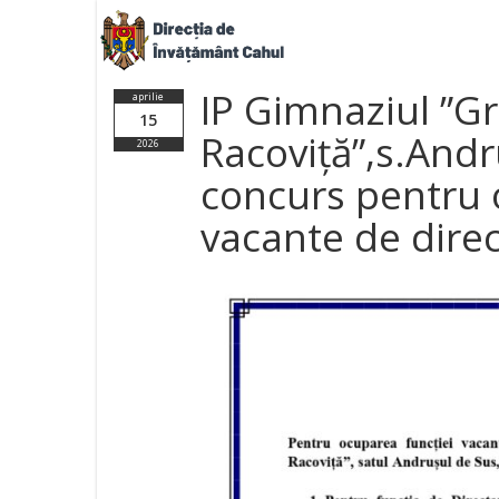
IP Gimnaziul ”Gr
aprilie
15
Racoviță”,s.And
2026
concurs pentru 
vacante de direc