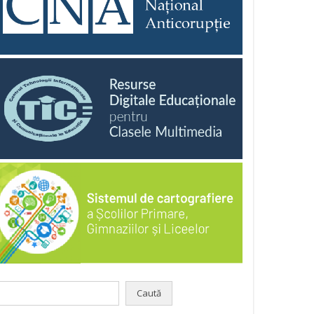
aută
pă: