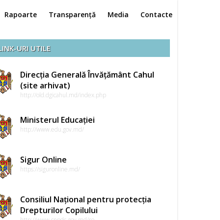
Rapoarte
Transparență
Media
Contacte
LINK-URI UTILE
Direcția Generală Învățământ Cahul
(site arhivat)
http://old.dgicahul.md/index.php
Ministerul Educației
http://www.edu.gov.md/
Sigur Online
https://siguronline.md/
Consiliul Național pentru protecția
Drepturilor Copilului
http://www.cnpdc.gov.md/ro