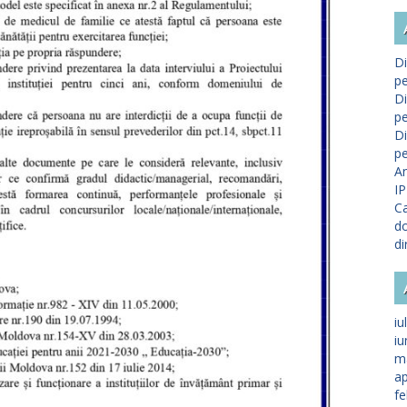
Di
pe
Di
pe
Di
pe
A
IP
Ca
do
di
iu
iu
m
ap
fe