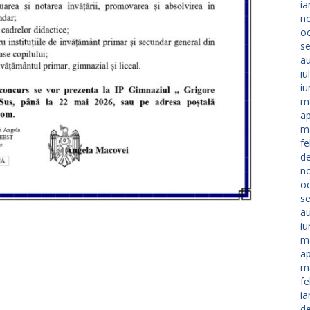
ia
n
o
s
a
iu
iu
m
ap
m
fe
d
n
o
s
a
iu
m
ap
m
fe
ia
d