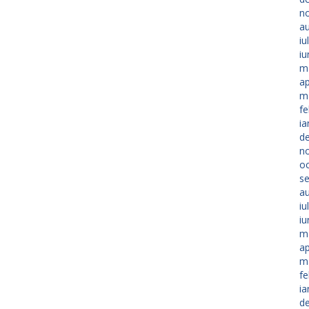
n
a
iu
iu
m
ap
m
fe
ia
d
n
o
s
a
iu
iu
m
ap
m
fe
ia
d