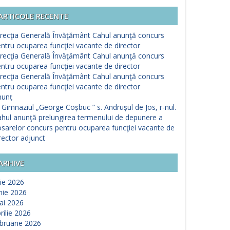
ARTICOLE RECENTE
recţia Generală Învăţământ Cahul anunţă concurs
ntru ocuparea funcţiei vacante de director
recţia Generală Învăţământ Cahul anunţă concurs
ntru ocuparea funcţiei vacante de director
recţia Generală Învăţământ Cahul anunţă concurs
ntru ocuparea funcţiei vacante de director
nunț
 Gimnaziul „George Coșbuc ” s. Andrușul de Jos, r-nul.
hul anunţă prelungirea termenului de depunere a
sarelor concurs pentru ocuparea funcţiei vacante de
rector adjunct
ARHIVE
lie 2026
nie 2026
ai 2026
rilie 2026
bruarie 2026